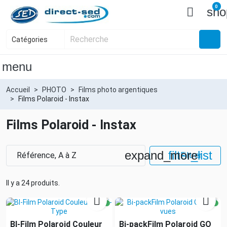
0

sho
menu
Accueil
PHOTO
Films photo argentiques
Films Polaroid - Instax
Films Polaroid - Instax
expand_more
filter_list
Référence, A à Z
Filtrer
Il y a 24 produits.


BI-Film Polaroid Couleur
Bi-packFilm Polaroid GO