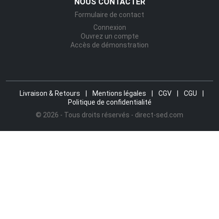
NOUS CONTACTER
Formulaire de contact
Connexion
Ouvrez un compte
Accès de démonstration
Livraison & Retours
|
Mentions légales
|
CGV
|
CGU
|
Politique de confidentialité
© 2026 - Tous droits réservés - direct-sed.com