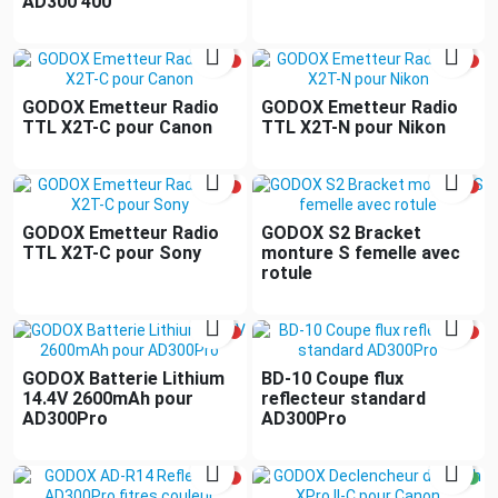
AD300 400


GODOX Emetteur Radio
GODOX Emetteur Radio
TTL X2T-C pour Canon
TTL X2T-N pour Nikon


GODOX Emetteur Radio
GODOX S2 Bracket
TTL X2T-C pour Sony
monture S femelle avec
rotule


GODOX Batterie Lithium
BD-10 Coupe flux
14.4V 2600mAh pour
reflecteur standard
AD300Pro
AD300Pro

