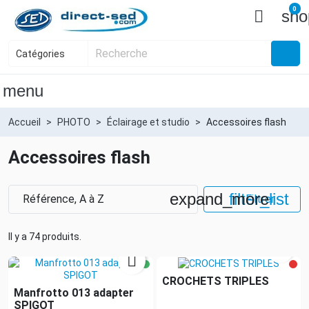
0

sho
menu
Accueil
PHOTO
Éclairage et studio
Accessoires flash
Accessoires flash
expand_more
filter_list
Référence, A à Z
Filtrer
Il y a 74 produits.


CROCHETS TRIPLES
Manfrotto 013 adapter
SPIGOT