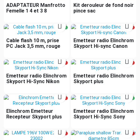
ADAPTATEUR Manfrotto
Kit derouleur de fond noir
Femelle 1 4 et 3 8
pince sac


Cable flash 10 m, prise
Emetteur radio Elinchrom
PC Jack 3,5 mm, rouge
Skyport Hi-sync Canon


Emetteur radio Elinchrom
Emetteur radio Elinchrom
Skyport Hi-Sync Nikon
Skyport plus


Elinchrom Emetteur
Emetteur radio Elinchrom
Recepteur Skyport plus
Skyport Hi-Sync Sony

