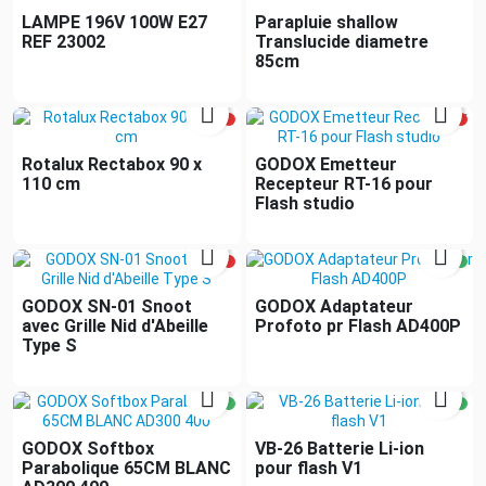
LAMPE 196V 100W E27
Parapluie shallow
REF 23002
Translucide diametre
85cm


Rotalux Rectabox 90 x
GODOX Emetteur
110 cm
Recepteur RT-16 pour
Flash studio


GODOX SN-01 Snoot
GODOX Adaptateur
avec Grille Nid d'Abeille
Profoto pr Flash AD400P
Type S


GODOX Softbox
VB-26 Batterie Li-ion
Parabolique 65CM BLANC
pour flash V1