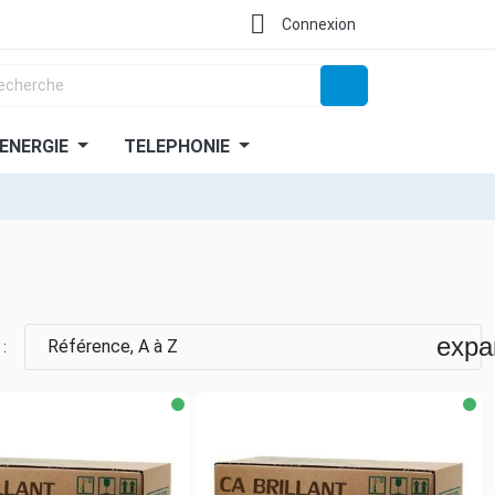

Connexion
ENERGIE
TELEPHONIE
expa
Référence, A à Z
 :