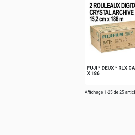
FUJI * DEUX * RLX C
X 186
Affichage 1-25 de 25 artic