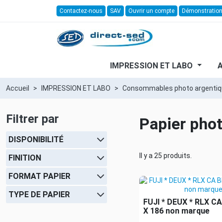
Contactez-nous
SAV
Ouvrir un compte
Démonstratio
IMPRESSION ET LABO
Accueil
IMPRESSION ET LABO
Consommables photo argenti
Filtrer par
Papier phot
DISPONIBILITÉ
Il y a 25 produits.
FINITION
FORMAT PAPIER
TYPE DE PAPIER
FUJI * DEUX * RLX CA
X 186 non marque