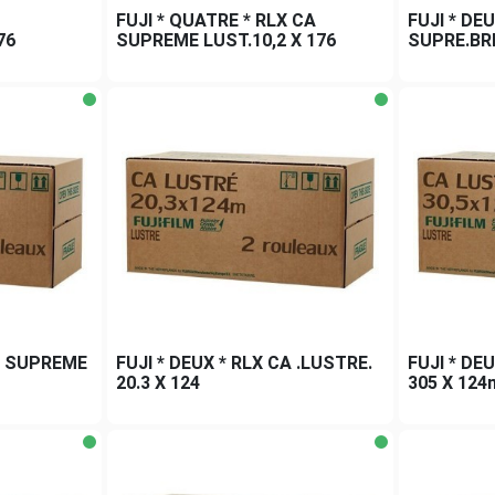
FUJI * QUATRE * RLX CA
FUJI * DE
76
SUPREME LUST.10,2 X 176
SUPRE.BRIL
CA SUPREME
FUJI * DEUX * RLX CA .LUSTRE.
FUJI * DE
20.3 X 124
305 X 124