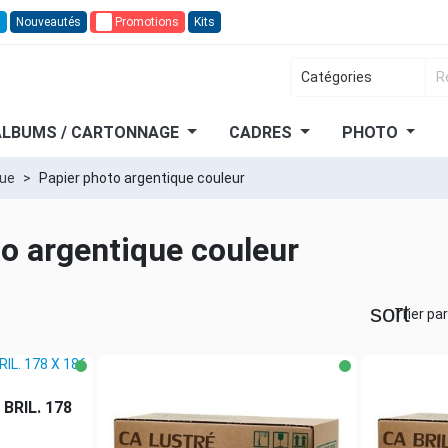
n
Nouveautés
🔥
Promotions
Kits
ALBUMS / CARTONNAGE
CADRES
PHOTO
que
Papier photo argentique couleur
o argentique couleur
sort
Trier par
 BRIL. 178