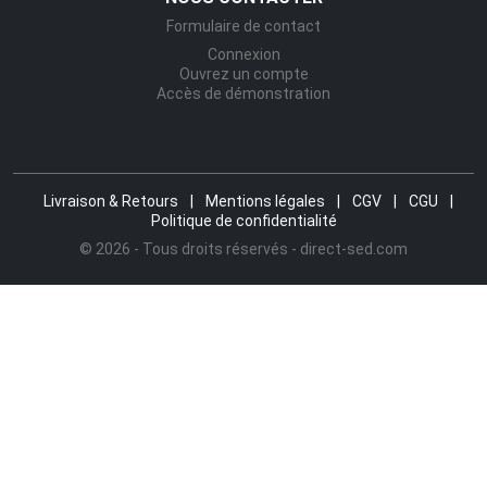
Formulaire de contact
Connexion
Ouvrez un compte
Accès de démonstration
Livraison & Retours
|
Mentions légales
|
CGV
|
CGU
|
Politique de confidentialité
© 2026 - Tous droits réservés - direct-sed.com