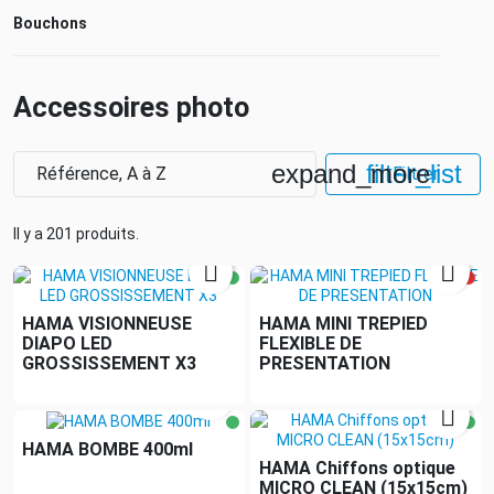
Bouchons
Accessoires photo
expand_more
filter_list
Référence, A à Z
Filtrer
Il y a 201 produits.


HAMA VISIONNEUSE
HAMA MINI TREPIED
DIAPO LED
FLEXIBLE DE
GROSSISSEMENT X3
PRESENTATION


HAMA BOMBE 400ml
HAMA Chiffons optique
MICRO CLEAN (15x15cm)