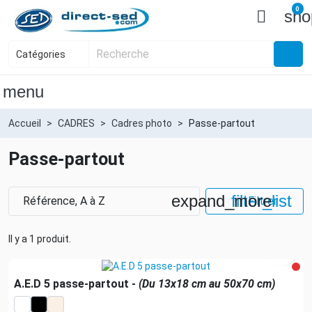
0

sho
menu
Accueil
CADRES
Cadres photo
Passe-partout
Passe-partout
expand_more
filter_list
Référence, A à Z
Filtrer
Il y a 1 produit.

A.E.D 5 passe-partout -
(Du 13x18 cm au 50x70 cm)