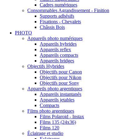
Cadres numériques
Consommables Agrandissement - Finition
Supports adhésifs
Fixations - Chevalets
Châssis Bois
PHOTO
Appareils photo numériques
Appareils hybrides
Appareils reflex
Appareils compacts
Appareils bridges
Objectifs Hybrides
Objectifs pour Canon
Objectifs pour Nikon
Objectifs pour Sony
Appareils photo argentiques
Appareils instantanés
Appareils jetables
Compacts
Films photo argentiques
Films Polaroid - Instax
Films 135 (24x36)
Films 120
Éclairage et studio
Eclairages