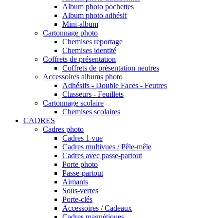
Album photo pochettes
Album photo adhésif
Mini-album
Cartonnage photo
Chemises reportage
Chemises identité
Coffrets de présentation
Coffrets de présentation neutres
Accessoires albums photo
Adhésifs - Double Faces - Feutres
Classeurs - Feuillets
Cartonnage scolaire
Chemises scolaires
CADRES
Cadres photo
Cadres 1 vue
Cadres multivues / Pêle-mêle
Cadres avec passe-partout
Porte photo
Passe-partout
Aimants
Sous-verres
Porte-clés
Accessoires / Cadeaux
Cadres magnétiques