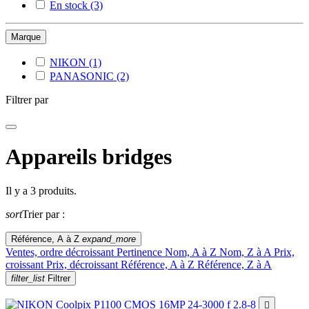
En stock
(3)
Marque
NIKON
(1)
PANASONIC
(2)
Filtrer par
Appareils bridges
Il y a 3 produits.
sort
Trier par :
Référence, A à Z
expand_more
Ventes, ordre décroissant
Pertinence
Nom, A à Z
Nom, Z à A
Prix,
croissant
Prix, décroissant
Référence, A à Z
Référence, Z à A
filter_list
Filtrer
