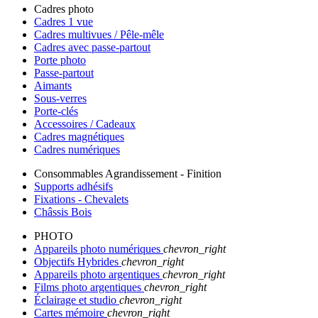
Cadres photo
Cadres 1 vue
Cadres multivues / Pêle-mêle
Cadres avec passe-partout
Porte photo
Passe-partout
Aimants
Sous-verres
Porte-clés
Accessoires / Cadeaux
Cadres magnétiques
Cadres numériques
Consommables Agrandissement - Finition
Supports adhésifs
Fixations - Chevalets
Châssis Bois
PHOTO
Appareils photo numériques
chevron_right
Objectifs Hybrides
chevron_right
Appareils photo argentiques
chevron_right
Films photo argentiques
chevron_right
Éclairage et studio
chevron_right
Cartes mémoire
chevron_right