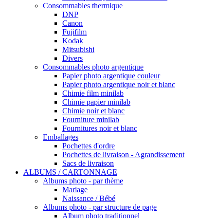
Consommables thermique
DNP
Canon
Fujifilm
Kodak
Mitsubishi
Divers
Consommables photo argentique
Papier photo argentique couleur
Papier photo argentique noir et blanc
Chimie film minilab
Chimie papier minilab
Chimie noir et blanc
Fourniture minilab
Fournitures noir et blanc
Emballages
Pochettes d'ordre
Pochettes de livraison - Agrandissement
Sacs de livraison
ALBUMS / CARTONNAGE
Albums photo - par thème
Mariage
Naissance / Bébé
Albums photo - par structure de page
Album photo traditionnel