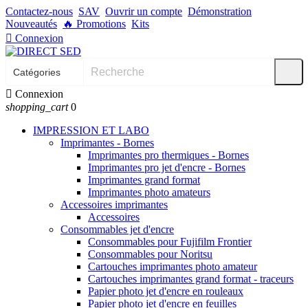
Contactez-nous
SAV
Ouvrir un compte
Démonstration
Nouveautés
🔥
Promotions
Kits

Connexion

Connexion
shopping_cart
0
IMPRESSION ET LABO
Imprimantes - Bornes
Imprimantes pro thermiques - Bornes
Imprimantes pro jet d'encre - Bornes
Imprimantes grand format
Imprimantes photo amateurs
Accessoires imprimantes
Accessoires
Consommables jet d'encre
Consommables pour Fujifilm Frontier
Consommables pour Noritsu
Cartouches imprimantes photo amateur
Cartouches imprimantes grand format - traceurs
Papier photo jet d'encre en rouleaux
Papier photo jet d'encre en feuilles