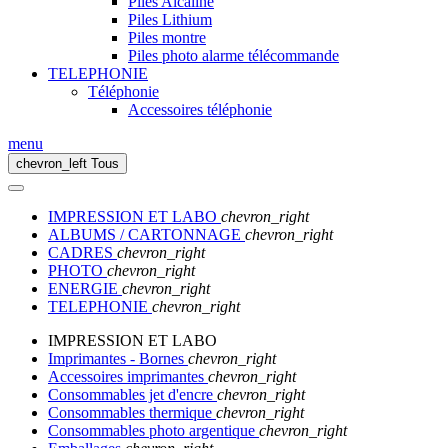
Piles Alcaline
Piles Lithium
Piles montre
Piles photo alarme télécommande
TELEPHONIE
Téléphonie
Accessoires téléphonie
menu
chevron_left
Tous
IMPRESSION ET LABO
chevron_right
ALBUMS / CARTONNAGE
chevron_right
CADRES
chevron_right
PHOTO
chevron_right
ENERGIE
chevron_right
TELEPHONIE
chevron_right
IMPRESSION ET LABO
Imprimantes - Bornes
chevron_right
Accessoires imprimantes
chevron_right
Consommables jet d'encre
chevron_right
Consommables thermique
chevron_right
Consommables photo argentique
chevron_right