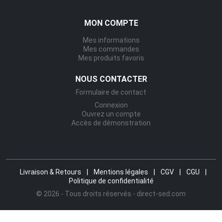
MON COMPTE
Mes informations
Mes commandes
Mes produits favoris
NOUS CONTACTER
Formulaire de contact
Connexion
Ouvrez un compte
Accès de démonstration
Livraison & Retours
|
Mentions légales
|
CGV
|
CGU
|
Politique de confidentialité
© 2026 - Tous droits réservés - direct-sed.com