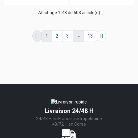
Affichage 1-48 de 603 article(s)
…


1
2
3
13
Livraison 24/48 H
24/48 H en France métropolitaine
48/72 H en Corse