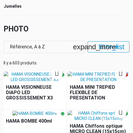
Jumelles
PHOTO
expand_more
filter_list
Référence, A à Z
Filtrer
Il y a 603 produits.


HAMA VISIONNEUSE
HAMA MINI TREPIED
DIAPO LED
FLEXIBLE DE
GROSSISSEMENT X3
PRESENTATION


HAMA BOMBE 400ml
HAMA Chiffons optique
MICRO CLEAN (15x15cm)