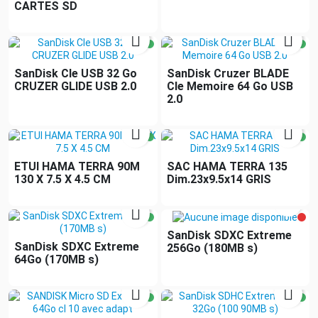
CARTES SD


SanDisk Cle USB 32 Go
SanDisk Cruzer BLADE
CRUZER GLIDE USB 2.0
Cle Memoire 64 Go USB
2.0


ETUI HAMA TERRA 90M
SAC HAMA TERRA 135
130 X 7.5 X 4.5 CM
Dim.23x9.5x14 GRIS


SanDisk SDXC Extreme
SanDisk SDXC Extreme
256Go (180MB s)
64Go (170MB s)

