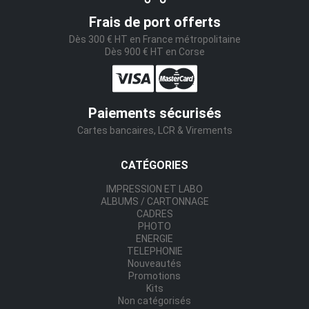
Frais de port offerts
Dès 300 € HT en France métropolitaine
Dès 900 € HT en Corse
Paiements sécurisés
Cartes bancaires, LCR & Virements
CATÉGORIES
IMPRESSION ET LABO
ALBUMS / CARTONNAGE
CADRES
PHOTO
ENERGIE
TELEPHONIE
Nouveautés
Promotions
Kits
Non catégorisés