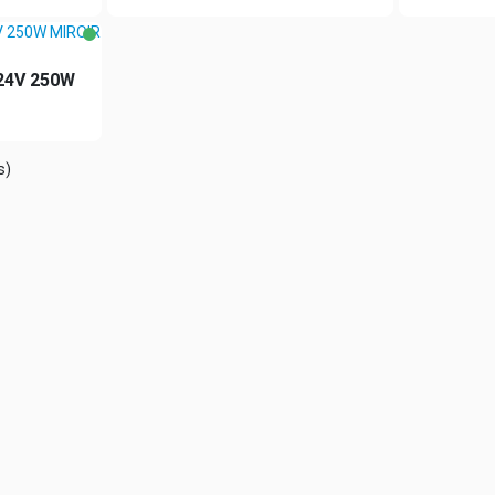
24V 250W
s)