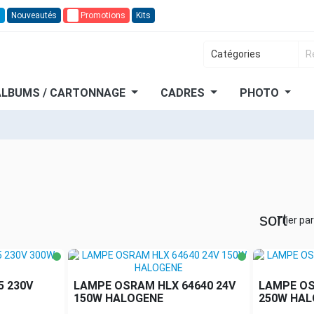
n
Nouveautés
🔥
Promotions
Kits
ALBUMS / CARTONNAGE
CADRES
PHOTO
sort
Trier par
 230V
LAMPE OSRAM HLX 64640 24V
LAMPE OS
150W HALOGENE
250W HAL