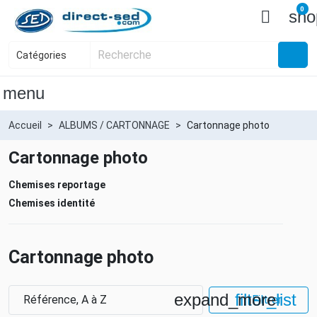
0

sho
menu
Accueil
ALBUMS / CARTONNAGE
Cartonnage photo
Cartonnage photo
Chemises reportage
Chemises identité
Cartonnage photo
expand_more
filter_list
Référence, A à Z
Filtrer