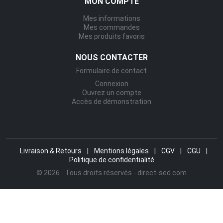
MON COMPTE
Mes informations
Mes commandes
Mes produits favoris
NOUS CONTACTER
Formulaire de contact
Connexion
Ouvrez un compte
Accès de démonstration
Livraison & Retours
|
Mentions légales
|
CGV
|
CGU
|
Politique de confidentialité
© 2026 - Tous droits réservés - direct-sed.com