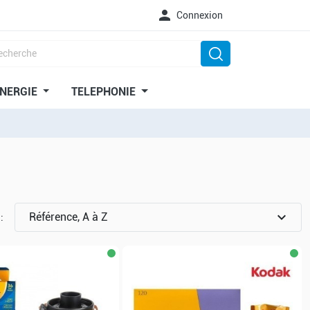

Connexion
NERGIE
TELEPHONIE
expand_more
Référence, A à Z
 :