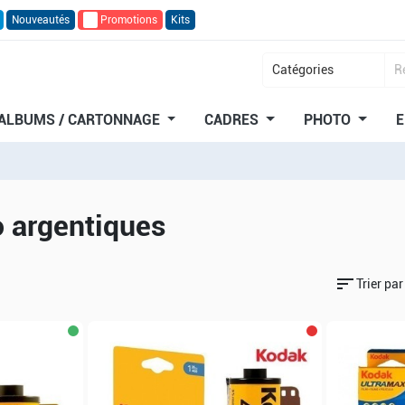
Nouveautés
🔥
Promotions
Kits
ALBUMS / CARTONNAGE
CADRES
PHOTO
E
o argentiques
sort
Trier par