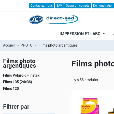
Contactez-nous
SAV
Ouvrir un compte
Démonstration
IMPRESSION ET LABO
Accueil
PHOTO
Films photo argentiques
Films photo
Films phot
argentiques
Films Polaroid - Instax
Il y a 66 produits.
Films 135 (24x36)
Films 120
Filtrer par