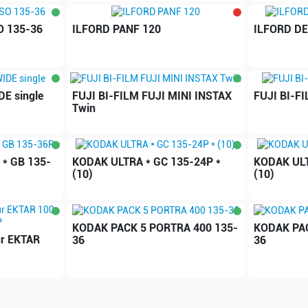
O 135-36
ILFORD PANF 120
ILFORD DE
E single
FUJI BI-FILM FUJI MINI INSTAX
FUJI BI-F
Twin
* GB 135-
KODAK ULTRA * GC 135-24P *
KODAK ULT
(10)
(10)
KODAK PACK 5 PORTRA 400 135-
KODAK PAC
ur EKTAR
36
36