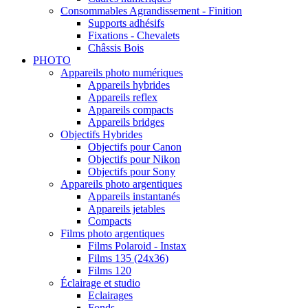
Consommables Agrandissement - Finition
Supports adhésifs
Fixations - Chevalets
Châssis Bois
PHOTO
Appareils photo numériques
Appareils hybrides
Appareils reflex
Appareils compacts
Appareils bridges
Objectifs Hybrides
Objectifs pour Canon
Objectifs pour Nikon
Objectifs pour Sony
Appareils photo argentiques
Appareils instantanés
Appareils jetables
Compacts
Films photo argentiques
Films Polaroid - Instax
Films 135 (24x36)
Films 120
Éclairage et studio
Eclairages
Fonds