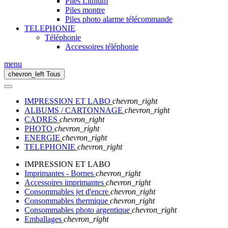
Piles Lithium
Piles montre
Piles photo alarme télécommande
TELEPHONIE
Téléphonie
Accessoires téléphonie
menu
chevron_left
Tous
IMPRESSION ET LABO
chevron_right
ALBUMS / CARTONNAGE
chevron_right
CADRES
chevron_right
PHOTO
chevron_right
ENERGIE
chevron_right
TELEPHONIE
chevron_right
IMPRESSION ET LABO
Imprimantes - Bornes
chevron_right
Accessoires imprimantes
chevron_right
Consommables jet d'encre
chevron_right
Consommables thermique
chevron_right
Consommables photo argentique
chevron_right
Emballages
chevron_right