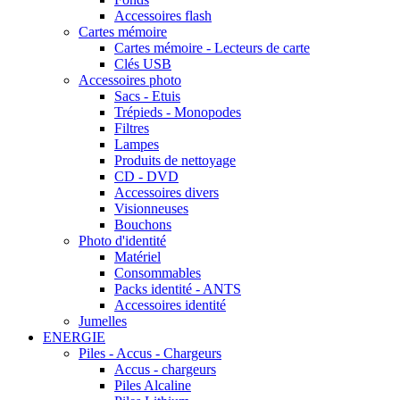
Accessoires flash
Cartes mémoire
Cartes mémoire - Lecteurs de carte
Clés USB
Accessoires photo
Sacs - Etuis
Trépieds - Monopodes
Filtres
Lampes
Produits de nettoyage
CD - DVD
Accessoires divers
Visionneuses
Bouchons
Photo d'identité
Matériel
Consommables
Packs identité - ANTS
Accessoires identité
Jumelles
ENERGIE
Piles - Accus - Chargeurs
Accus - chargeurs
Piles Alcaline