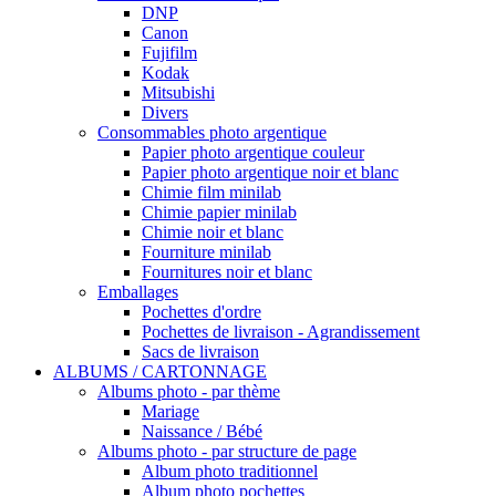
DNP
Canon
Fujifilm
Kodak
Mitsubishi
Divers
Consommables photo argentique
Papier photo argentique couleur
Papier photo argentique noir et blanc
Chimie film minilab
Chimie papier minilab
Chimie noir et blanc
Fourniture minilab
Fournitures noir et blanc
Emballages
Pochettes d'ordre
Pochettes de livraison - Agrandissement
Sacs de livraison
ALBUMS / CARTONNAGE
Albums photo - par thème
Mariage
Naissance / Bébé
Albums photo - par structure de page
Album photo traditionnel
Album photo pochettes