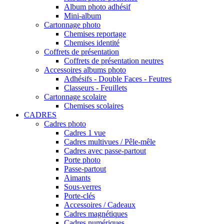
Album photo adhésif
Mini-album
Cartonnage photo
Chemises reportage
Chemises identité
Coffrets de présentation
Coffrets de présentation neutres
Accessoires albums photo
Adhésifs - Double Faces - Feutres
Classeurs - Feuillets
Cartonnage scolaire
Chemises scolaires
CADRES
Cadres photo
Cadres 1 vue
Cadres multivues / Pêle-mêle
Cadres avec passe-partout
Porte photo
Passe-partout
Aimants
Sous-verres
Porte-clés
Accessoires / Cadeaux
Cadres magnétiques
Cadres numériques