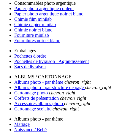
Consommables photo argentique
Papier photo argentique couleur
Papier photo argentique noir et blanc
Chimie film minilab
Chimie papier minilab
Chimie noir et blanc
Fourniture minilab
Fournitures noir et blanc
Emballages
Pochettes d'ordre
Pochettes de livraison - Agrandissement
Sacs de livraison
ALBUMS / CARTONNAGE
Albums photo - par thème
chevron_right
Albums photo - par structure de page
chevron_right
Cartonnage photo
chevron_right
Coffrets de présentation
chevron_right
Accessoires albums photo
chevron_right
Cartonnage scolaire
chevron_right
Albums photo - par thème
Mariage
Naissance / Bébé