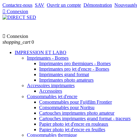
Contactez-nous
SAV
Ouvrir un compte
Démonstration
Nouveauté

Connexion

Connexion
shopping_cart
0
IMPRESSION ET LABO
Imprimantes - Bornes
Imprimantes pro thermiques - Bornes
Imprimantes pro jet d'encre - Bornes
Imprimantes grand format
Imprimantes photo amateurs
Accessoires imprimantes
Accessoires
Consommables jet d'encre
Consommables pour Fujifilm Frontier
Consommables pour Noritsu
Cartouches imprimantes photo amateur
Cartouches imprimantes grand format - traceurs
Papier photo jet d'encre en rouleaux
Papier photo jet d'encre en feuilles
Consommables thermique