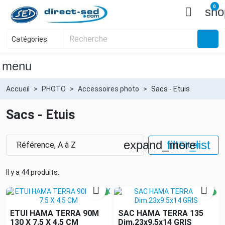
0

sho
menu
Accueil
PHOTO
Accessoires photo
Sacs - Etuis
Sacs - Etuis
expand_more
filter_list
Référence, A à Z
Filtrer
Il y a 44 produits.


ETUI HAMA TERRA 90M
SAC HAMA TERRA 135
130 X 7.5 X 4.5 CM
Dim.23x9.5x14 GRIS