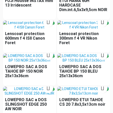
FUJI Housse INSTAX mini
ETUI HAMA 60H
13 Irridescent
HARDCASE
Dim.int.6,5x3x9,5cm NOIR


Lenscoat protection
Lenscoat protection
600mm f 4 ISII Canon
300mm f 4 VR Nikon
Foret
Foret


LOWEPRO SAC A DOS
LOWEPRO SAC A DOS
TAHOE BP 150 NOIR
TAHOE BP 150 BLEU
25x13x36cm
25x13x36cm


LOWEPRO SAC a DOS
LOWEPRO ETUI TAHOE
SLINGSHOT EDGE 250
CS 20 7.8x3,5x13cm noir
AW NOIR