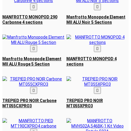


MANFROTTO MONOPOD 290
Manfrotto Monopode Element
Carbonne 4 sections
MII ALU Noir 5 Sections


Manfrotto Monopode Element
MANFROTTO MONOPOD 4
MII ALU Rouge 5 Section
sections


TREPIED PRO NOIR Carbone
TREPIED PRO NOIR
MT055CXPRO3
MT055XPRO3