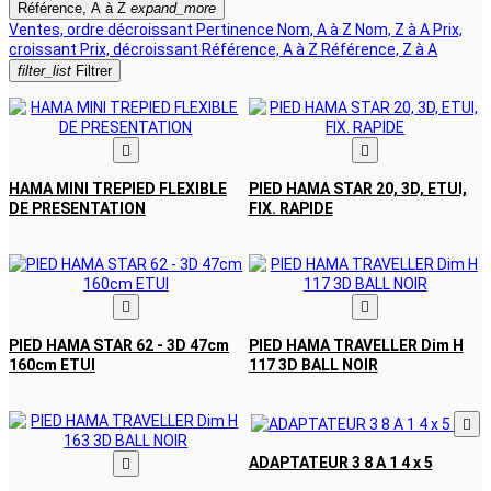
Référence, A à Z
expand_more
Ventes, ordre décroissant
Pertinence
Nom, A à Z
Nom, Z à A
Prix,
croissant
Prix, décroissant
Référence, A à Z
Référence, Z à A
filter_list
Filtrer


HAMA MINI TREPIED FLEXIBLE
PIED HAMA STAR 20, 3D, ETUI,
DE PRESENTATION
FIX. RAPIDE


PIED HAMA STAR 62 - 3D 47cm
PIED HAMA TRAVELLER Dim H
160cm ETUI
117 3D BALL NOIR

ADAPTATEUR 3 8 A 1 4 x 5
