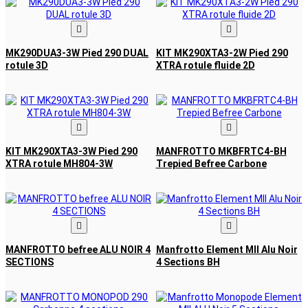


MK290DUA3-3W Pied 290 DUAL
KIT MK290XTA3-2W Pied 290
rotule 3D
XTRA rotule fluide 2D


KIT MK290XTA3-3W Pied 290
MANFROTTO MKBFRTC4-BH
XTRA rotule MH804-3W
Trepied Befree Carbone


MANFROTTO befree ALU NOIR 4
Manfrotto Element MII Alu Noir
SECTIONS
4 Sections BH