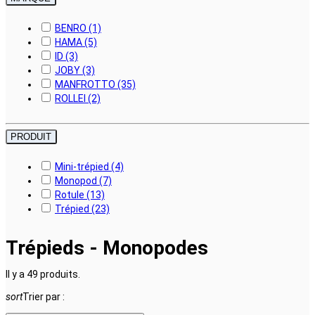
BENRO
(1)
HAMA
(5)
ID
(3)
JOBY
(3)
MANFROTTO
(35)
ROLLEI
(2)
PRODUIT
Mini-trépied
(4)
Monopod
(7)
Rotule
(13)
Trépied
(23)
Trépieds - Monopodes
Il y a 49 produits.
sort
Trier par :