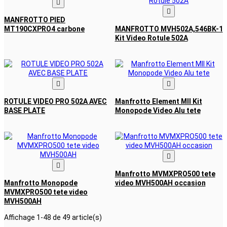


MANFROTTO PIED
MT190CXPRO4 carbone
MANFROTTO MVH502A,546BK-1
Kit Video Rotule 502A


ROTULE VIDEO PRO 502A AVEC
Manfrotto Element MII Kit
BASE PLATE
Monopode Video Alu tete


Manfrotto MVMXPRO500 tete
Manfrotto Monopode
video MVH500AH occasion
MVMXPRO500 tete video
MVH500AH
Affichage 1-48 de 49 article(s)