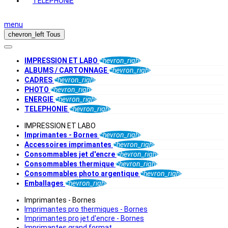
TELEPHONIE
menu
chevron_left
Tous
IMPRESSION ET LABO
chevron_right
ALBUMS / CARTONNAGE
chevron_right
CADRES
chevron_right
PHOTO
chevron_right
ENERGIE
chevron_right
TELEPHONIE
chevron_right
IMPRESSION ET LABO
Imprimantes - Bornes
chevron_right
Accessoires imprimantes
chevron_right
Consommables jet d'encre
chevron_right
Consommables thermique
chevron_right
Consommables photo argentique
chevron_right
Emballages
chevron_right
Imprimantes - Bornes
Imprimantes pro thermiques - Bornes
Imprimantes pro jet d'encre - Bornes
Imprimantes grand format