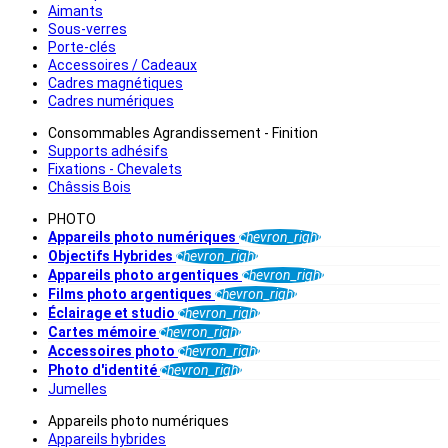
Aimants
Sous-verres
Porte-clés
Accessoires / Cadeaux
Cadres magnétiques
Cadres numériques
Consommables Agrandissement - Finition
Supports adhésifs
Fixations - Chevalets
Châssis Bois
PHOTO
Appareils photo numériques
chevron_right
Objectifs Hybrides
chevron_right
Appareils photo argentiques
chevron_right
Films photo argentiques
chevron_right
Éclairage et studio
chevron_right
Cartes mémoire
chevron_right
Accessoires photo
chevron_right
Photo d'identité
chevron_right
Jumelles
Appareils photo numériques
Appareils hybrides