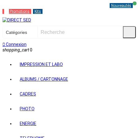
Contactez-nous
SAV
Ouvrir un compte
Démonstration
Nouveautés
🔥
Promotions
Kits

Connexion
shopping_cart
0
IMPRESSION ET LABO
ALBUMS / CARTONNAGE
CADRES
PHOTO
ENERGIE