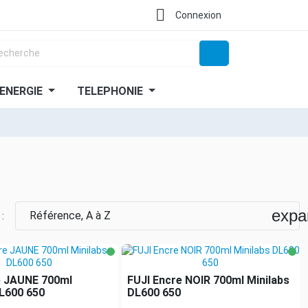

Connexion
ENERGIE
TELEPHONIE
expa
Référence, A à Z
 :
e JAUNE 700ml
FUJI Encre NOIR 700ml Minilabs
DL600 650
DL600 650