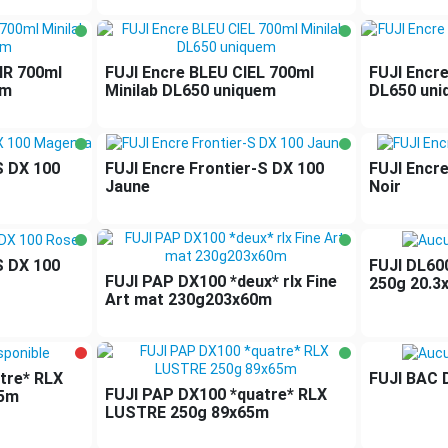
IR 700ml
FUJI Encre BLEU CIEL 700ml
FUJI Encr
em
Minilab DL650 uniquem
DL650 uni
S DX 100
FUJI Encre Frontier-S DX 100
FUJI Encre
Jaune
Noir
S DX 100
FUJI DL600
FUJI PAP DX100 *deux* rlx Fine
250g 20.3
Art mat 230g203x60m
tre* RLX
FUJI BAC 
FUJI PAP DX100 *quatre* RLX
65m
LUSTRE 250g 89x65m