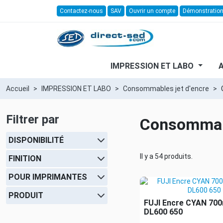
Contactez-nous
SAV
Ouvrir un compte
Démonstratio
IMPRESSION ET LABO
Accueil
IMPRESSION ET LABO
Consommables jet d'encre
Filtrer par
Consommabl
DISPONIBILITÉ
Il y a 54 produits.
FINITION
POUR IMPRIMANTES
PRODUIT
FUJI Encre CYAN 700
DL600 650