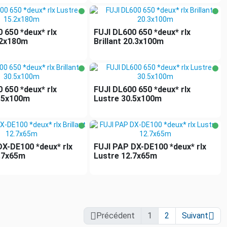
 650 *deux* rlx
FUJI DL600 650 *deux* rlx
.2x180m
Brillant 20.3x100m
 650 *deux* rlx
FUJI DL600 650 *deux* rlx
0.5x100m
Lustre 30.5x100m
DX-DE100 *deux* rlx
FUJI PAP DX-DE100 *deux* rlx
2.7x65m
Lustre 12.7x65m


Précédent
1
2
Suivant