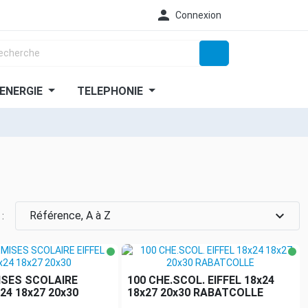

Connexion
ENERGIE
TELEPHONIE
expand_more
Référence, A à Z
 :
ISES SCOLAIRE
100 CHE.SCOL. EIFFEL 18x24
x24 18x27 20x30
18x27 20x30 RABATCOLLE