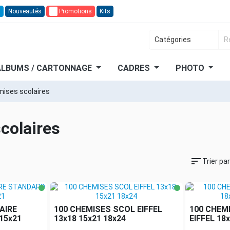
n
Nouveautés
🔥
Promotions
Kits
ALBUMS / CARTONNAGE
CADRES
PHOTO
ises scolaires
colaires
sort
Trier par
AIRE
100 CHEMISES SCOL EIFFEL
100 CHEM
15x21
13x18 15x21 18x24
EIFFEL 18