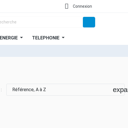

Connexion
ENERGIE
TELEPHONIE
expa
Référence, A à Z
 :