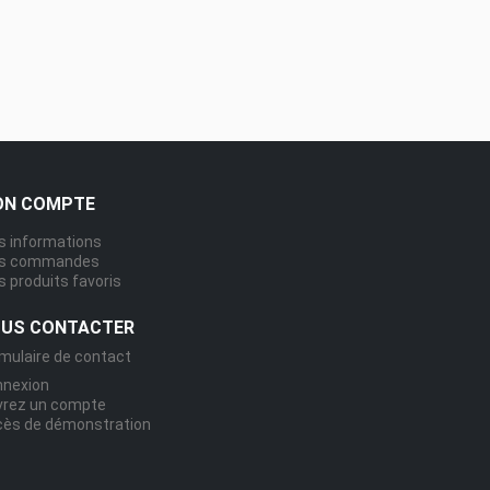
N COMPTE
 informations
s commandes
 produits favoris
US CONTACTER
mulaire de contact
nnexion
vrez un compte
ès de démonstration