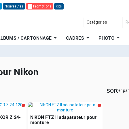
n
Nouveautés
🔥
Promotions
Kits
ALBUMS / CARTONNAGE
CADRES
PHOTO
our Nikon
sort
Trier par
KOR Z 24-
NIKON FTZ II adapatateur pour
monture