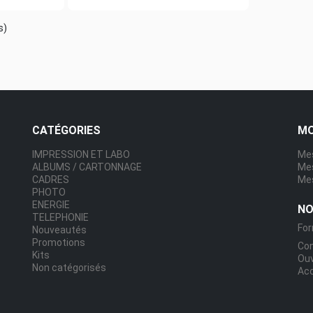
s)
CATÉGORIES
MO
IMPRESSION ET LABO
Mes
ALBUMS / CARTONNAGE
Me
CADRES
Mes
PHOTO
ENERGIE
NO
TELEPHONIE
For
Nouveautés
Promotions
Co
Kits
Ou
Non catégorisés
Acc