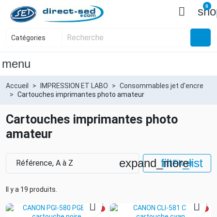
0

sho
menu
Accueil
IMPRESSION ET LABO
Consommables jet d'encre
Cartouches imprimantes photo amateur
Cartouches imprimantes photo
amateur
expand_more
filter_list
Référence, A à Z
Filtrer
Il y a 19 produits.

