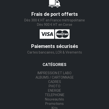
Frais de port offerts
Dès 300 € HT en France métropolitaine
Dès 900 € HT en Corse
Paiements sécurisés
Cartes bancaires, LCR & Virements
CATÉGORIES
IMPRESSION ET LABO
ALBUMS / CARTONNAGE
CADRES
PHOTO
ENERGIE
TELEPHONIE
Nouveautés
Promotions
Kits