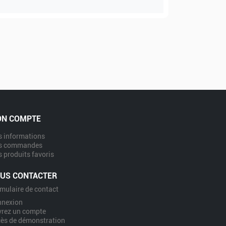
N COMPTE
 informations
s commandes
 produits favoris
US CONTACTER
mulaire de contact
nnexion
rez un compte
ès de démonstration