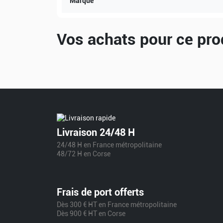
Marque
Vos achats pour ce pro
Livraison 24/48 H
24/48 H en France métropolitaine
48/72 H en Corse
Frais de port offerts
Dès 300 € HT en France métropolitaine
Dès 900 € HT en Corse