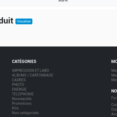
AGFA
duit
Visualiser
CATÉGORIES
MO
IMPRESSION ET LABO
Mes
ALBUMS / CARTONNAGE
Me
CADRES
Mes
PHOTO
ENERGIE
NO
TELEPHONIE
For
Nouveautés
Promotions
Co
Kits
Ouv
Non catégorisés
Acc