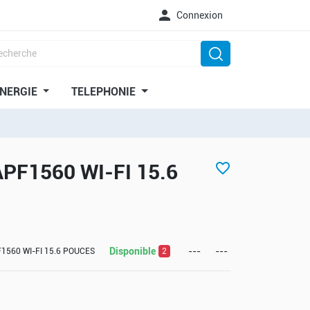

Connexion
NERGIE
TELEPHONIE
F1560 WI-FI 15.6
favorite_border
Disponible
---
---
560 WI-FI 15.6 POUCES
2