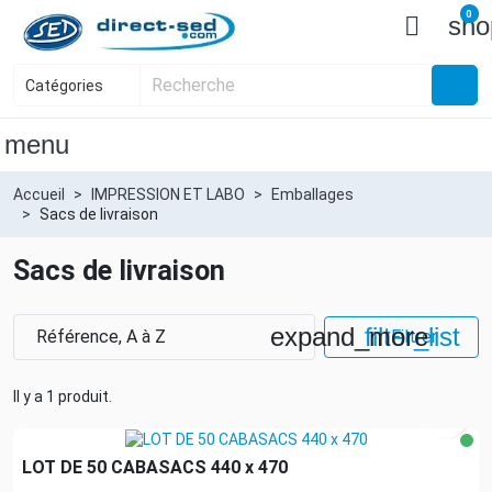
0

sho
menu
Accueil
IMPRESSION ET LABO
Emballages
Sacs de livraison
Sacs de livraison
expand_more
filter_list
Référence, A à Z
Filtrer
Il y a 1 produit.

LOT DE 50 CABASACS 440 x 470