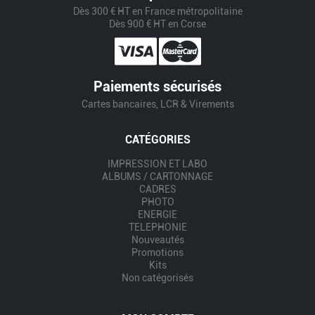
Dès 300 € HT en France métropolitaine
Dès 900 € HT en Corse
Paiements sécurisés
Cartes bancaires, LCR & Virements
CATÉGORIES
IMPRESSION ET LABO
ALBUMS / CARTONNAGE
CADRES
PHOTO
ENERGIE
TELEPHONIE
Nouveautés
Promotions
Kits
Non catégorisés