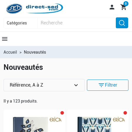
0

shopping_cart
menu
Accueil
Nouveautés
Nouveautés
expand_more
filter_list
Référence, A à Z
Filtrer
Il y a 123 produits.