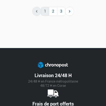

1
2
3

Livraison 24/48 H
24/48 H en France métropolitaine
48/72 H en Corse
Frais de port offerts