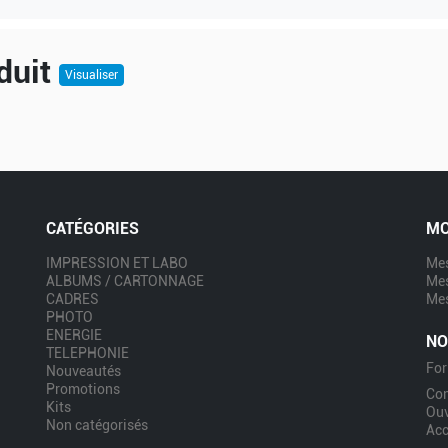
duit
Visualiser
CATÉGORIES
MO
IMPRESSION ET LABO
Mes
ALBUMS / CARTONNAGE
Me
CADRES
Mes
PHOTO
ENERGIE
NO
TELEPHONIE
For
Nouveautés
Promotions
Co
Kits
Ouv
Non catégorisés
Acc