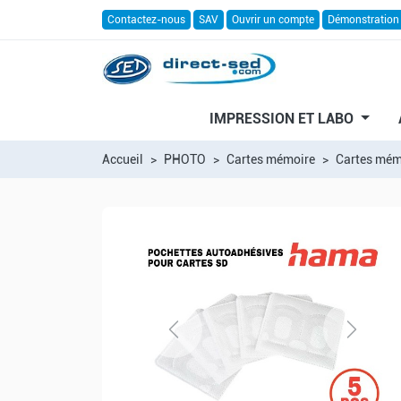
Contactez-nous
SAV
Ouvrir un compte
Démonstration
IMPRESSION ET LABO
Accueil
PHOTO
Cartes mémoire
Cartes mémo
Previous
Next