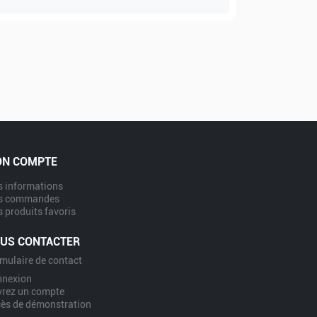
N COMPTE
 informations
s commandes
 produits favoris
US CONTACTER
mulaire de contact
nnexion
rez un compte
ès de démonstration