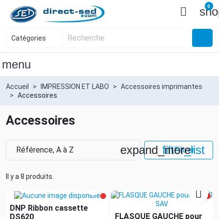
0

sho
menu
Accueil
IMPRESSION ET LABO
Accessoires imprimantes
Accessoires
Accessoires
expand_more
filter_list
Référence, A à Z
Filtrer
Il y a 8 produits.


DNP Ribbon cassette
FLASQUE GAUCHE pour
DS620