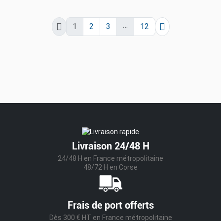
…


1
2
3
12
Livraison 24/48 H
24/48 H en France métropolitaine
48/72 H en Corse
Frais de port offerts
Dès 300 € HT en France métropolitaine