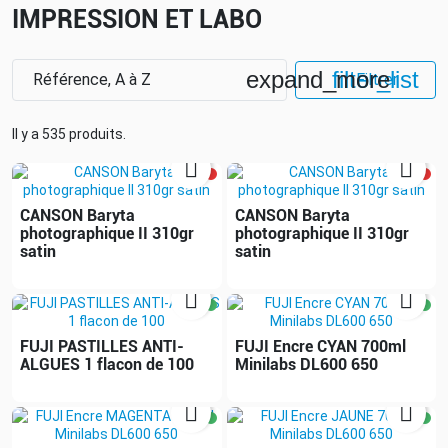
IMPRESSION ET LABO
expand_more
filter_list
Référence, A à Z
Filtrer
Il y a 535 produits.


CANSON Baryta
CANSON Baryta
photographique II 310gr
photographique II 310gr
satin
satin


FUJI PASTILLES ANTI-
FUJI Encre CYAN 700ml
ALGUES 1 flacon de 100
Minilabs DL600 650

