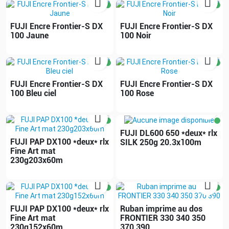


FUJI Encre Frontier-S DX
FUJI Encre Frontier-S DX
100 Jaune
100 Noir


FUJI Encre Frontier-S DX
FUJI Encre Frontier-S DX
100 Bleu ciel
100 Rose


FUJI DL600 650 *deux* rlx
FUJI PAP DX100 *deux* rlx
SILK 250g 20.3x100m
Fine Art mat
230g203x60m


FUJI PAP DX100 *deux* rlx
Ruban imprime au dos
Fine Art mat
FRONTIER 330 340 350
230g152x60m
370 390