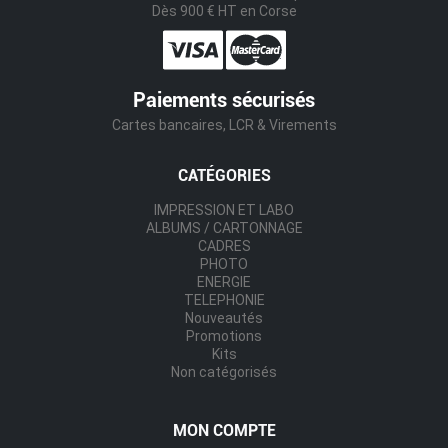
Dès 900 € HT en Corse
Paiements sécurisés
Cartes bancaires, LCR & Virements
CATÉGORIES
IMPRESSION ET LABO
ALBUMS / CARTONNAGE
CADRES
PHOTO
ENERGIE
TELEPHONIE
Nouveautés
Promotions
Kits
Non catégorisés
MON COMPTE