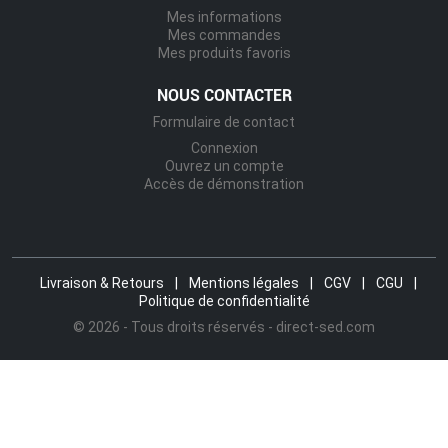
Mes informations
Mes commandes
Mes produits favoris
NOUS CONTACTER
Formulaire de contact
Connexion
Ouvrez un compte
Accès de démonstration
Livraison & Retours
|
Mentions légales
|
CGV
|
CGU
|
Politique de confidentialité
© 2026 - Tous droits réservés - direct-sed.com