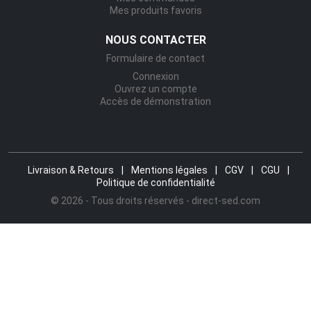
Mes produits favoris
NOUS CONTACTER
Formulaire de contact
Connexion
Ouvrez un compte
Accès de démonstration
Livraison & Retours
|
Mentions légales
|
CGV
|
CGU
|
Politique de confidentialité
© 2026 - Tous droits réservés - direct-sed.com