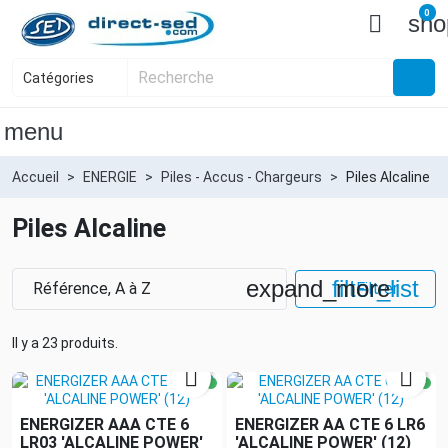
0

sho
menu
Accueil
ENERGIE
Piles - Accus - Chargeurs
Piles Alcaline
Piles Alcaline
expand_more
filter_list
Référence, A à Z
Filtrer
Il y a 23 produits.


ENERGIZER AAA CTE 6
ENERGIZER AA CTE 6 LR6
LR03 'ALCALINE POWER'
'ALCALINE POWER' (12)