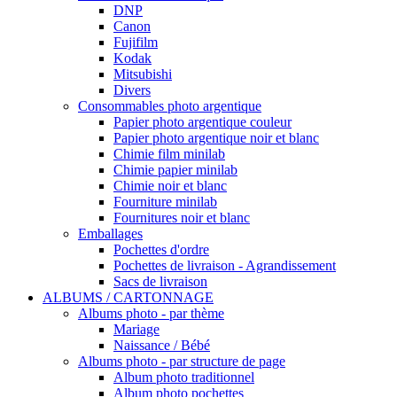
DNP
Canon
Fujifilm
Kodak
Mitsubishi
Divers
Consommables photo argentique
Papier photo argentique couleur
Papier photo argentique noir et blanc
Chimie film minilab
Chimie papier minilab
Chimie noir et blanc
Fourniture minilab
Fournitures noir et blanc
Emballages
Pochettes d'ordre
Pochettes de livraison - Agrandissement
Sacs de livraison
ALBUMS / CARTONNAGE
Albums photo - par thème
Mariage
Naissance / Bébé
Albums photo - par structure de page
Album photo traditionnel
Album photo pochettes