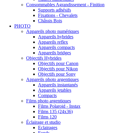
Consommables Agrandissement - Finition
Supports adhésifs
Fixations - Chevalets
Châssis Bois
PHOTO
Appareils photo numériques
Appareils hybrides
Appareils reflex
Appareils compacts
Appareils bridges
Objectifs Hybrides
Objectifs pour Canon
Objectifs pour Nikon
Objectifs pour Sony
Appareils photo argentiques
Appareils instantanés
Appareils jetables
Compacts
Films photo argentiques
Films Polaroid - Instax
Films 135 (24x36)
Films 120
Éclairage et studio
Eclairages
Fonds