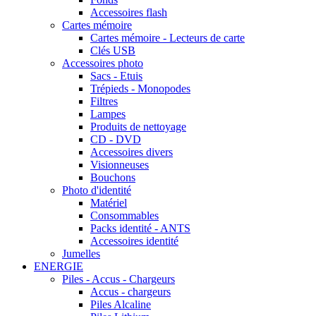
Accessoires flash
Cartes mémoire
Cartes mémoire - Lecteurs de carte
Clés USB
Accessoires photo
Sacs - Etuis
Trépieds - Monopodes
Filtres
Lampes
Produits de nettoyage
CD - DVD
Accessoires divers
Visionneuses
Bouchons
Photo d'identité
Matériel
Consommables
Packs identité - ANTS
Accessoires identité
Jumelles
ENERGIE
Piles - Accus - Chargeurs
Accus - chargeurs
Piles Alcaline