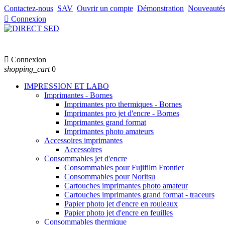
Contactez-nous
SAV
Ouvrir un compte
Démonstration
Nouveauté

Connexion

Connexion
shopping_cart
0
IMPRESSION ET LABO
Imprimantes - Bornes
Imprimantes pro thermiques - Bornes
Imprimantes pro jet d'encre - Bornes
Imprimantes grand format
Imprimantes photo amateurs
Accessoires imprimantes
Accessoires
Consommables jet d'encre
Consommables pour Fujifilm Frontier
Consommables pour Noritsu
Cartouches imprimantes photo amateur
Cartouches imprimantes grand format - traceurs
Papier photo jet d'encre en rouleaux
Papier photo jet d'encre en feuilles
Consommables thermique