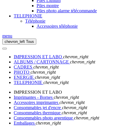
Piles Lithium
Piles montre
Piles photo alarme télécommande
TELEPHONIE
Téléphonie
Accessoires téléphonie
menu
chevron_left
Tous
IMPRESSION ET LABO
chevron_right
ALBUMS / CARTONNAGE
chevron_right
CADRES
chevron_right
PHOTO
chevron_right
ENERGIE
chevron_right
TELEPHONIE
chevron_right
IMPRESSION ET LABO
Imprimantes - Bornes
chevron_right
Accessoires imprimantes
chevron_right
Consommables jet d'encre
chevron_right
Consommables thermique
chevron_right
Consommables photo argentique
chevron_right
Emballages
chevron_right