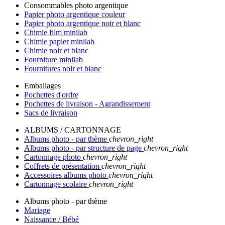
Consommables photo argentique
Papier photo argentique couleur
Papier photo argentique noir et blanc
Chimie film minilab
Chimie papier minilab
Chimie noir et blanc
Fourniture minilab
Fournitures noir et blanc
Emballages
Pochettes d'ordre
Pochettes de livraison - Agrandissement
Sacs de livraison
ALBUMS / CARTONNAGE
Albums photo - par thème
chevron_right
Albums photo - par structure de page
chevron_right
Cartonnage photo
chevron_right
Coffrets de présentation
chevron_right
Accessoires albums photo
chevron_right
Cartonnage scolaire
chevron_right
Albums photo - par thème
Mariage
Naissance / Bébé