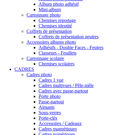
Album photo adhésif
Mini-album
Cartonnage photo
Chemises reportage
Chemises identité
Coffrets de présentation
Coffrets de présentation neutres
Accessoires albums photo
Adhésifs - Double Faces - Feutres
Classeurs - Feuillets
Cartonnage scolaire
Chemises scolaires
CADRES
Cadres photo
Cadres 1 vue
Cadres multivues / Pêle-mêle
Cadres avec passe-partout
Porte photo
Passe-partout
Aimants
Sous-verres
Porte-clés
Accessoires / Cadeaux
Cadres magnétiques
Cadres numériques