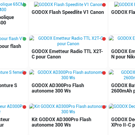
GODOX Flash Speedlite V1 Canon
GODOX Flas
olique
400
pour flash
GODOX Emetteur Radio TTL X2T-
GODOX Eme
C pour Canon
N pour Nik
nture S
GODOX AD300Pro Flash
GODOX Batt
autonome 300 Ws
2600mAh p
teur
Kit GODOX AD300Pro Flash
GODOX Dec
ur
autonome 300 Ws
XPro II-C 