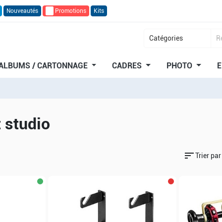
Nouveautés
🔥
Promotions
Kits
ALBUMS / CARTONNAGE
CADRES
PHOTO
E
t studio
sort
Trier par