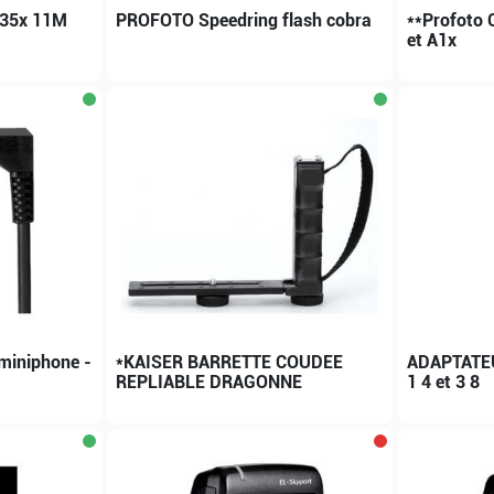
.35x 11M
PROFOTO Speedring flash cobra
**Profoto 
et A1x
miniphone -
*KAISER BARRETTE COUDEE
ADAPTATEU
REPLIABLE DRAGONNE
1 4 et 3 8