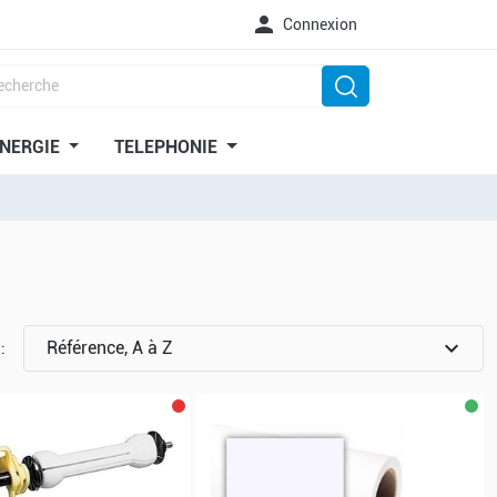

Connexion
NERGIE
TELEPHONIE
expand_more
Référence, A à Z
 :