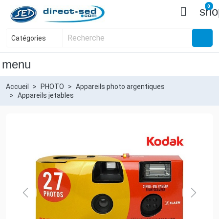
0

sho
menu
Accueil
PHOTO
Appareils photo argentiques
Appareils jetables
Previous
Next