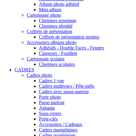
Album photo adhésif
Mini-album
Cartonnage photo
Chemises reportage
Chemises identité
Coffrets de présentation
Coffrets de présentation neutres
Accessoires albums photo
Adhésifs - Double Faces - Feutres
Classeurs - Feuillets
Cartonnage scolaire
Chemises scolaires
CADRES
Cadres photo
Cadres 1 vue
Cadres multivues / Pêle-mêle
Cadres avec passe-partout
Porte photo
Passe-partout
Aimants
Sous-verres
Porte-clés
Accessoires / Cadeaux
Cadres magnétiques
Cadres numériques