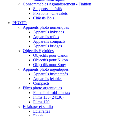
Consommables Agrandissement - Finition
Supports adhésifs
Fixations - Chevalets
Châssis Bois
PHOTO
Appareils photo numériques
Appareils hybrides
Appareils reflex
Appareils compacts
Appareils bridges
Objectifs Hybrides
Objectifs pour Canon
Objectifs pour Nikon
Objectifs pour Sony
Appareils photo argentiques
Appareils instantanés
Appareils jetables
Compacts
Films photo argentiques
Films Polaroid - Instax
Films 135 (24x36)
Films 120
Éclairage et studio
Eclairages
Fonds