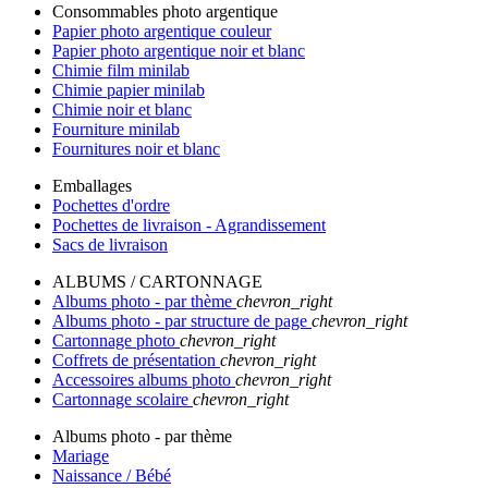
Consommables photo argentique
Papier photo argentique couleur
Papier photo argentique noir et blanc
Chimie film minilab
Chimie papier minilab
Chimie noir et blanc
Fourniture minilab
Fournitures noir et blanc
Emballages
Pochettes d'ordre
Pochettes de livraison - Agrandissement
Sacs de livraison
ALBUMS / CARTONNAGE
Albums photo - par thème
chevron_right
Albums photo - par structure de page
chevron_right
Cartonnage photo
chevron_right
Coffrets de présentation
chevron_right
Accessoires albums photo
chevron_right
Cartonnage scolaire
chevron_right
Albums photo - par thème
Mariage
Naissance / Bébé