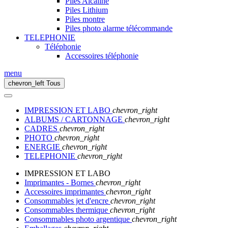
Piles Alcaline
Piles Lithium
Piles montre
Piles photo alarme télécommande
TELEPHONIE
Téléphonie
Accessoires téléphonie
menu
chevron_left
Tous
IMPRESSION ET LABO
chevron_right
ALBUMS / CARTONNAGE
chevron_right
CADRES
chevron_right
PHOTO
chevron_right
ENERGIE
chevron_right
TELEPHONIE
chevron_right
IMPRESSION ET LABO
Imprimantes - Bornes
chevron_right
Accessoires imprimantes
chevron_right
Consommables jet d'encre
chevron_right
Consommables thermique
chevron_right
Consommables photo argentique
chevron_right