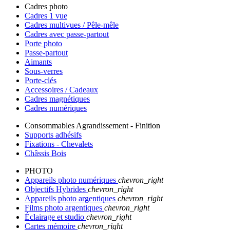
Cadres photo
Cadres 1 vue
Cadres multivues / Pêle-mêle
Cadres avec passe-partout
Porte photo
Passe-partout
Aimants
Sous-verres
Porte-clés
Accessoires / Cadeaux
Cadres magnétiques
Cadres numériques
Consommables Agrandissement - Finition
Supports adhésifs
Fixations - Chevalets
Châssis Bois
PHOTO
Appareils photo numériques
chevron_right
Objectifs Hybrides
chevron_right
Appareils photo argentiques
chevron_right
Films photo argentiques
chevron_right
Éclairage et studio
chevron_right
Cartes mémoire
chevron_right