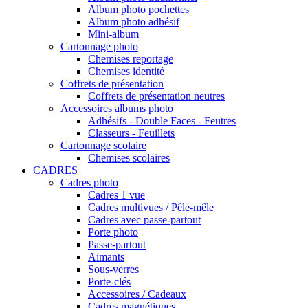
Album photo pochettes
Album photo adhésif
Mini-album
Cartonnage photo
Chemises reportage
Chemises identité
Coffrets de présentation
Coffrets de présentation neutres
Accessoires albums photo
Adhésifs - Double Faces - Feutres
Classeurs - Feuillets
Cartonnage scolaire
Chemises scolaires
CADRES
Cadres photo
Cadres 1 vue
Cadres multivues / Pêle-mêle
Cadres avec passe-partout
Porte photo
Passe-partout
Aimants
Sous-verres
Porte-clés
Accessoires / Cadeaux
Cadres magnétiques