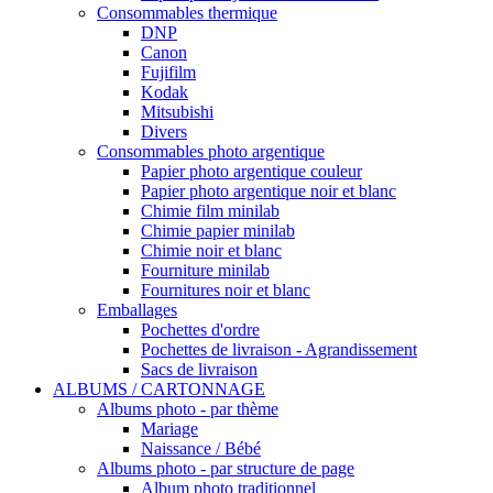
Consommables thermique
DNP
Canon
Fujifilm
Kodak
Mitsubishi
Divers
Consommables photo argentique
Papier photo argentique couleur
Papier photo argentique noir et blanc
Chimie film minilab
Chimie papier minilab
Chimie noir et blanc
Fourniture minilab
Fournitures noir et blanc
Emballages
Pochettes d'ordre
Pochettes de livraison - Agrandissement
Sacs de livraison
ALBUMS / CARTONNAGE
Albums photo - par thème
Mariage
Naissance / Bébé
Albums photo - par structure de page
Album photo traditionnel