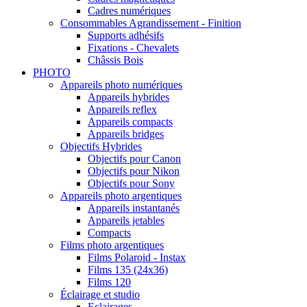
Cadres numériques
Consommables Agrandissement - Finition
Supports adhésifs
Fixations - Chevalets
Châssis Bois
PHOTO
Appareils photo numériques
Appareils hybrides
Appareils reflex
Appareils compacts
Appareils bridges
Objectifs Hybrides
Objectifs pour Canon
Objectifs pour Nikon
Objectifs pour Sony
Appareils photo argentiques
Appareils instantanés
Appareils jetables
Compacts
Films photo argentiques
Films Polaroid - Instax
Films 135 (24x36)
Films 120
Éclairage et studio
Eclairages