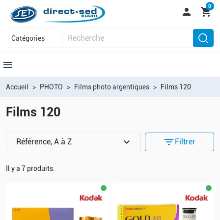
0

shopping_cart
menu
Accueil
PHOTO
Films photo argentiques
Films 120
Films 120
expand_more
filter_list
Référence, A à Z
Filtrer
Il y a 7 produits.