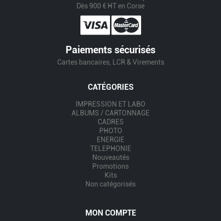
Dès 900 € HT en Corse
Paiements sécurisés
Cartes bancaires, LCR & Virements
CATÉGORIES
IMPRESSION ET LABO
ALBUMS / CARTONNAGE
CADRES
PHOTO
ENERGIE
TELEPHONIE
Nouveautés
Promotions
Kits
Non catégorisés
MON COMPTE