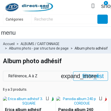
0

sho
menu
Accueil
ALBUMS / CARTONNAGE
Albums photo - par structure de page
Album photo adhésif
Album photo adhésif
expand_more
filter_list
Référence, A à Z
Filtrer
Il y a 3 produits.


Erica album adhésif
Panodia album 240