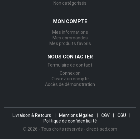
Non catégorisés
MON COMPTE
Mes informations
Mes commandes
Mes produits favoris
NOUS CONTACTER
Formulaire de contact
Connexion
Ouvrez un compte
Accès de démonstration
Livraison & Retours
|
Mentions légales
|
CGV
|
CGU
|
Politique de confidentialité
© 2026 - Tous droits réservés - direct-sed.com