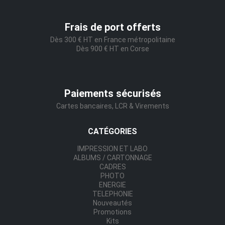
Frais de port offerts
Dès 300 € HT en France métropolitaine
Dès 900 € HT en Corse
Paiements sécurisés
Cartes bancaires, LCR & Virements
CATÉGORIES
IMPRESSION ET LABO
ALBUMS / CARTONNAGE
CADRES
PHOTO
ENERGIE
TELEPHONIE
Nouveautés
Promotions
Kits