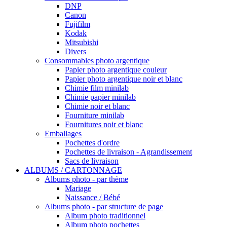
DNP
Canon
Fujifilm
Kodak
Mitsubishi
Divers
Consommables photo argentique
Papier photo argentique couleur
Papier photo argentique noir et blanc
Chimie film minilab
Chimie papier minilab
Chimie noir et blanc
Fourniture minilab
Fournitures noir et blanc
Emballages
Pochettes d'ordre
Pochettes de livraison - Agrandissement
Sacs de livraison
ALBUMS / CARTONNAGE
Albums photo - par thème
Mariage
Naissance / Bébé
Albums photo - par structure de page
Album photo traditionnel
Album photo pochettes