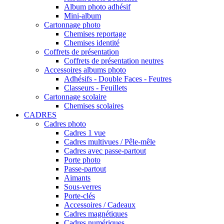
Album photo adhésif
Mini-album
Cartonnage photo
Chemises reportage
Chemises identité
Coffrets de présentation
Coffrets de présentation neutres
Accessoires albums photo
Adhésifs - Double Faces - Feutres
Classeurs - Feuillets
Cartonnage scolaire
Chemises scolaires
CADRES
Cadres photo
Cadres 1 vue
Cadres multivues / Pêle-mêle
Cadres avec passe-partout
Porte photo
Passe-partout
Aimants
Sous-verres
Porte-clés
Accessoires / Cadeaux
Cadres magnétiques
Cadres numériques