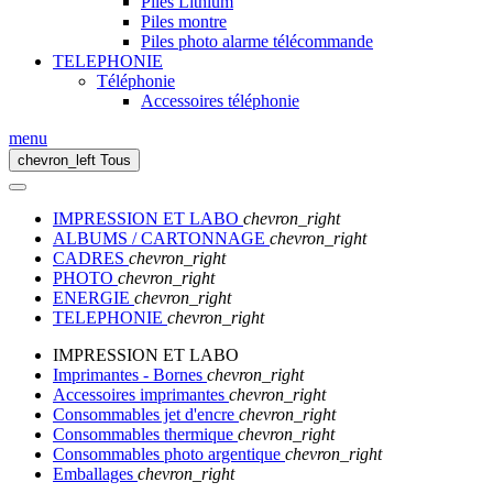
Piles Lithium
Piles montre
Piles photo alarme télécommande
TELEPHONIE
Téléphonie
Accessoires téléphonie
menu
chevron_left
Tous
IMPRESSION ET LABO
chevron_right
ALBUMS / CARTONNAGE
chevron_right
CADRES
chevron_right
PHOTO
chevron_right
ENERGIE
chevron_right
TELEPHONIE
chevron_right
IMPRESSION ET LABO
Imprimantes - Bornes
chevron_right
Accessoires imprimantes
chevron_right
Consommables jet d'encre
chevron_right
Consommables thermique
chevron_right
Consommables photo argentique
chevron_right
Emballages
chevron_right