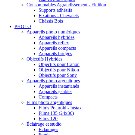
Consommables Agrandissement - Finition
Supports adhésifs
Fixations - Chevalets
Châssis Bois
PHOTO
Appareils photo numériques
Appareils hybrides
Appareils reflex
Appareils compacts
Appareils bridges
Objectifs Hybrides
Objectifs pour Canon
Objectifs pour Nikon
Objectifs pour Sony
Appareils photo argentiques
Appareils instantanés
Appareils jetables
Compacts
Films photo argentiques
Films Polaroid - Instax
Films 135 (24x36)
Films 120
Éclairage et studio
Eclairages
Fonds