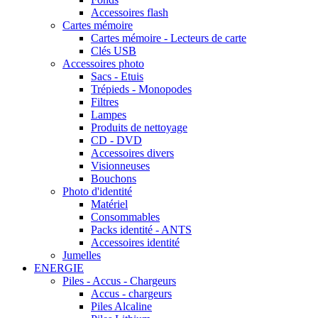
Accessoires flash
Cartes mémoire
Cartes mémoire - Lecteurs de carte
Clés USB
Accessoires photo
Sacs - Etuis
Trépieds - Monopodes
Filtres
Lampes
Produits de nettoyage
CD - DVD
Accessoires divers
Visionneuses
Bouchons
Photo d'identité
Matériel
Consommables
Packs identité - ANTS
Accessoires identité
Jumelles
ENERGIE
Piles - Accus - Chargeurs
Accus - chargeurs
Piles Alcaline