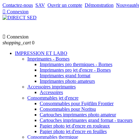
Contactez-nous
SAV
Ouvrir un compte
Démonstration
Nouveauté

Connexion

Connexion
shopping_cart
0
IMPRESSION ET LABO
Imprimantes - Bornes
Imprimantes pro thermiques - Bornes
Imprimantes pro jet d'encre - Bornes
Imprimantes grand format
Imprimantes photo amateurs
Accessoires imprimantes
Accessoires
Consommables jet d'encre
Consommables pour Fujifilm Frontier
Consommables pour Noritsu
Cartouches imprimantes photo amateur
Cartouches imprimantes grand format - traceurs
Papier photo jet d'encre en rouleaux
Papier photo jet d'encre en feuilles
Consommables thermique