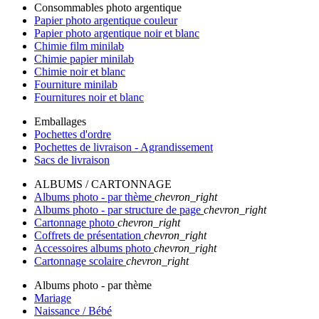
Consommables photo argentique
Papier photo argentique couleur
Papier photo argentique noir et blanc
Chimie film minilab
Chimie papier minilab
Chimie noir et blanc
Fourniture minilab
Fournitures noir et blanc
Emballages
Pochettes d'ordre
Pochettes de livraison - Agrandissement
Sacs de livraison
ALBUMS / CARTONNAGE
Albums photo - par thème
chevron_right
Albums photo - par structure de page
chevron_right
Cartonnage photo
chevron_right
Coffrets de présentation
chevron_right
Accessoires albums photo
chevron_right
Cartonnage scolaire
chevron_right
Albums photo - par thème
Mariage
Naissance / Bébé