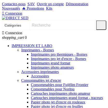
Contactez-nous
SAV
Ouvrir un compte
Démonstration
Nouveautés
🔥
Promotions
Kits

Connexion

Connexion
shopping_cart
0
IMPRESSION ET LABO
Imprimantes - Bornes
Imprimantes pro thermiques - Bornes
Imprimantes pro jet d'encre - Bornes
Imprimantes grand format
Imprimantes photo amateurs
Accessoires imprimantes
Accessoires
Consommables jet d'encre
Consommables pour Fujifilm Frontier
Consommables pour Noritsu
Cartouches imprimantes photo amateur
Cartouches imprimantes grand format - traceurs
Papier photo jet d'encre en rouleaux
Papier photo jet d'encre en feuilles