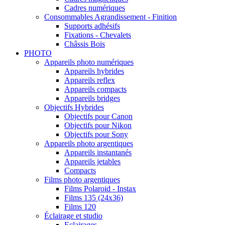
Cadres numériques
Consommables Agrandissement - Finition
Supports adhésifs
Fixations - Chevalets
Châssis Bois
PHOTO
Appareils photo numériques
Appareils hybrides
Appareils reflex
Appareils compacts
Appareils bridges
Objectifs Hybrides
Objectifs pour Canon
Objectifs pour Nikon
Objectifs pour Sony
Appareils photo argentiques
Appareils instantanés
Appareils jetables
Compacts
Films photo argentiques
Films Polaroid - Instax
Films 135 (24x36)
Films 120
Éclairage et studio
Eclairages