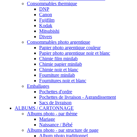
Consommables thermique
DNP
Canon
Fujifilm
Kodak
Mitsubishi
Divers
Consommables photo argentique
Papier photo argentique couleur
Papier photo argentique noir et blanc
Chimie film minilab
Chimie papier minilab
Chimie noir et blanc
Fourniture minilab
Fournitures noir et blanc
Emballages
Pochettes d'ordre
Pochettes de livraison - Agrandissement
Sacs de livraison
ALBUMS / CARTONNAGE
Albums photo - par thème
Mariage
Naissance / Bébé
Albums photo - par structure de page
Album photo traditionnel