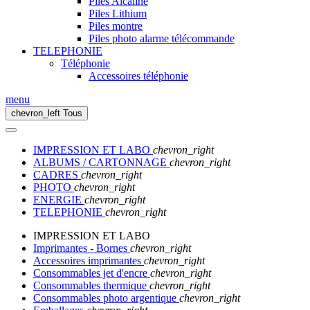
Piles Alcaline
Piles Lithium
Piles montre
Piles photo alarme télécommande
TELEPHONIE
Téléphonie
Accessoires téléphonie
menu
chevron_left
Tous
IMPRESSION ET LABO
chevron_right
ALBUMS / CARTONNAGE
chevron_right
CADRES
chevron_right
PHOTO
chevron_right
ENERGIE
chevron_right
TELEPHONIE
chevron_right
IMPRESSION ET LABO
Imprimantes - Bornes
chevron_right
Accessoires imprimantes
chevron_right
Consommables jet d'encre
chevron_right
Consommables thermique
chevron_right
Consommables photo argentique
chevron_right