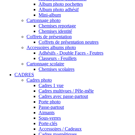
Album photo pochettes
Album photo adhésif
Mini-album
Cartonnage photo
Chemises reportage
Chemises identité
Coffrets de présentation
Coffrets de présentation neutres
Accessoires albums photo
Adhésifs - Double Faces - Feutres
Classeurs - Feuillets
Cartonnage scolaire
Chemises scolaires
CADRES
Cadres photo
Cadres 1 vue
Cadres multivues / Pêle-mêle
Cadres avec passe-partout
Porte photo
Passe-partout
Aimants
Sous-verres
Porte-clés
Accessoires / Cadeaux
Cadres magnétiques