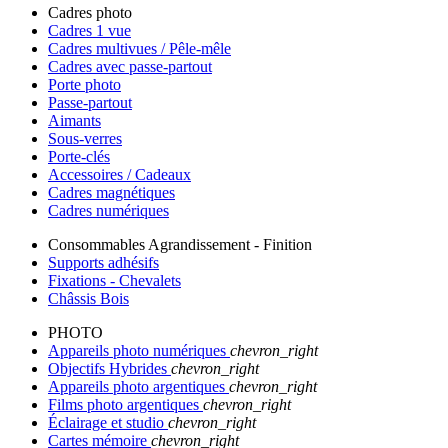
Cadres photo
Cadres 1 vue
Cadres multivues / Pêle-mêle
Cadres avec passe-partout
Porte photo
Passe-partout
Aimants
Sous-verres
Porte-clés
Accessoires / Cadeaux
Cadres magnétiques
Cadres numériques
Consommables Agrandissement - Finition
Supports adhésifs
Fixations - Chevalets
Châssis Bois
PHOTO
Appareils photo numériques
chevron_right
Objectifs Hybrides
chevron_right
Appareils photo argentiques
chevron_right
Films photo argentiques
chevron_right
Éclairage et studio
chevron_right
Cartes mémoire
chevron_right