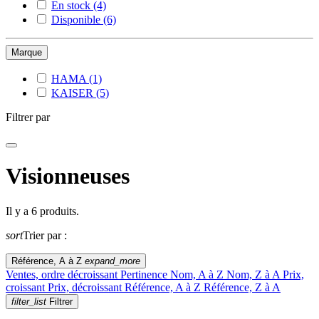
En stock
(4)
Disponible
(6)
Marque
HAMA
(1)
KAISER
(5)
Filtrer par
Visionneuses
Il y a 6 produits.
sort
Trier par :
Référence, A à Z
expand_more
Ventes, ordre décroissant
Pertinence
Nom, A à Z
Nom, Z à A
Prix,
croissant
Prix, décroissant
Référence, A à Z
Référence, Z à A
filter_list
Filtrer