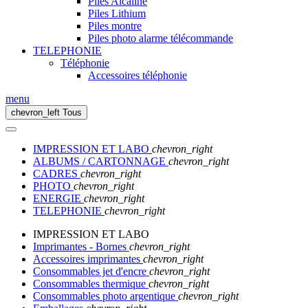
Piles Alcaline
Piles Lithium
Piles montre
Piles photo alarme télécommande
TELEPHONIE
Téléphonie
Accessoires téléphonie
menu
chevron_left
Tous
IMPRESSION ET LABO
chevron_right
ALBUMS / CARTONNAGE
chevron_right
CADRES
chevron_right
PHOTO
chevron_right
ENERGIE
chevron_right
TELEPHONIE
chevron_right
IMPRESSION ET LABO
Imprimantes - Bornes
chevron_right
Accessoires imprimantes
chevron_right
Consommables jet d'encre
chevron_right
Consommables thermique
chevron_right
Consommables photo argentique
chevron_right