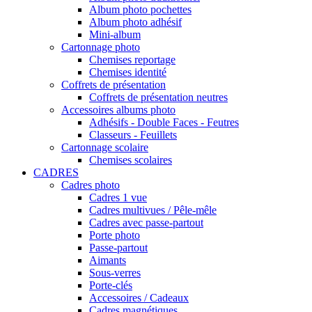
Album photo pochettes
Album photo adhésif
Mini-album
Cartonnage photo
Chemises reportage
Chemises identité
Coffrets de présentation
Coffrets de présentation neutres
Accessoires albums photo
Adhésifs - Double Faces - Feutres
Classeurs - Feuillets
Cartonnage scolaire
Chemises scolaires
CADRES
Cadres photo
Cadres 1 vue
Cadres multivues / Pêle-mêle
Cadres avec passe-partout
Porte photo
Passe-partout
Aimants
Sous-verres
Porte-clés
Accessoires / Cadeaux
Cadres magnétiques