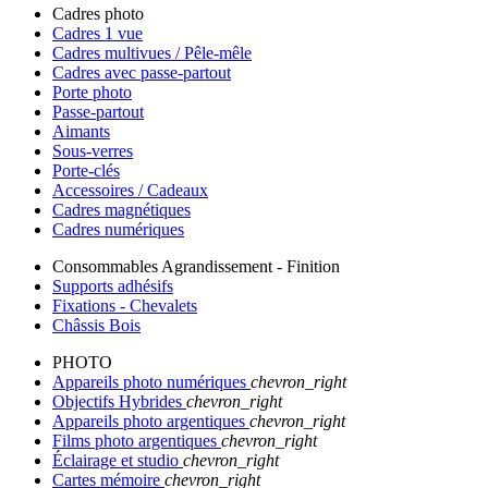
Cadres photo
Cadres 1 vue
Cadres multivues / Pêle-mêle
Cadres avec passe-partout
Porte photo
Passe-partout
Aimants
Sous-verres
Porte-clés
Accessoires / Cadeaux
Cadres magnétiques
Cadres numériques
Consommables Agrandissement - Finition
Supports adhésifs
Fixations - Chevalets
Châssis Bois
PHOTO
Appareils photo numériques
chevron_right
Objectifs Hybrides
chevron_right
Appareils photo argentiques
chevron_right
Films photo argentiques
chevron_right
Éclairage et studio
chevron_right
Cartes mémoire
chevron_right