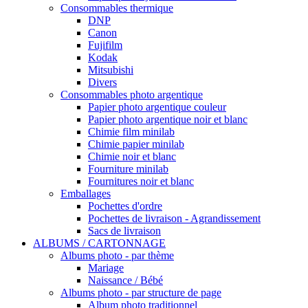
Consommables thermique
DNP
Canon
Fujifilm
Kodak
Mitsubishi
Divers
Consommables photo argentique
Papier photo argentique couleur
Papier photo argentique noir et blanc
Chimie film minilab
Chimie papier minilab
Chimie noir et blanc
Fourniture minilab
Fournitures noir et blanc
Emballages
Pochettes d'ordre
Pochettes de livraison - Agrandissement
Sacs de livraison
ALBUMS / CARTONNAGE
Albums photo - par thème
Mariage
Naissance / Bébé
Albums photo - par structure de page
Album photo traditionnel