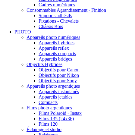
Cadres numériques
Consommables Agrandissement - Finition
Supports adhésifs
Fixations - Chevalets
Châssis Bois
PHOTO
Appareils photo numériques
Appareils hybrides
Appareils reflex
Appareils compacts
Appareils bridges
Objectifs Hybrides
Objectifs pour Canon
Objectifs pour Nikon
Objectifs pour Sony
Appareils photo argentiques
Appareils instantanés
Appareils jetables
Compacts
Films photo argentiques
Films Polaroid - Instax
Films 135 (24x36)
Films 120
Éclairage et studio
Eclairages