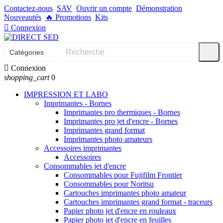
Contactez-nous
SAV
Ouvrir un compte
Démonstration
Nouveautés
🔥
Promotions
Kits

Connexion

Connexion
shopping_cart
0
IMPRESSION ET LABO
Imprimantes - Bornes
Imprimantes pro thermiques - Bornes
Imprimantes pro jet d'encre - Bornes
Imprimantes grand format
Imprimantes photo amateurs
Accessoires imprimantes
Accessoires
Consommables jet d'encre
Consommables pour Fujifilm Frontier
Consommables pour Noritsu
Cartouches imprimantes photo amateur
Cartouches imprimantes grand format - traceurs
Papier photo jet d'encre en rouleaux
Papier photo jet d'encre en feuilles