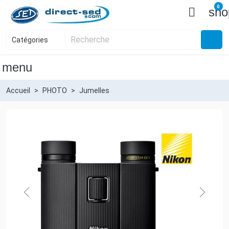
0

sho
menu
Accueil
PHOTO
Jumelles
Previous
Next