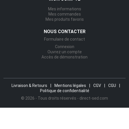
Mes informations
Mes commandes
Mes produits favoris
NOUS CONTACTER
Formulaire de contact
Connexion
Ouvrez un compte
Accès de démonstration
Livraison & Retours
|
Mentions légales
|
CGV
|
CGU
|
Politique de confidentialité
© 2026 - Tous droits réservés - direct-sed.com