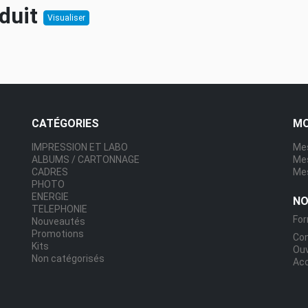
oduit
Visualiser
CATÉGORIES
MO
IMPRESSION ET LABO
Mes
ALBUMS / CARTONNAGE
Me
CADRES
Mes
PHOTO
ENERGIE
NO
TELEPHONIE
For
Nouveautés
Promotions
Co
Kits
Ou
Non catégorisés
Acc