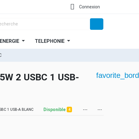

Connexion
ENERGIE
TELEPHONIE
C
favorite_bord
5W 2 USBC 1 USB-
Disponible
---
---
SBC 1 USB-A BLANC
4