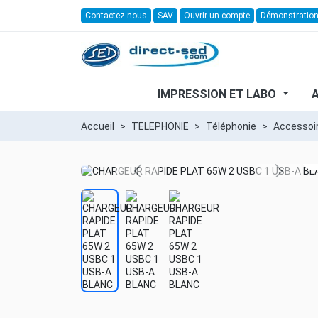
Contactez-nous
SAV
Ouvrir un compte
Démonstratio
IMPRESSION ET LABO
Accueil
TELEPHONIE
Téléphonie
Accessoir
s
Previous
Next