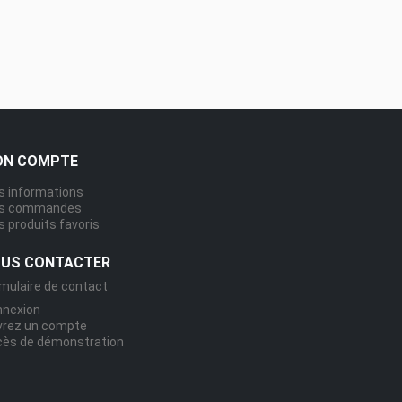
N COMPTE
 informations
s commandes
 produits favoris
US CONTACTER
mulaire de contact
nnexion
vrez un compte
ès de démonstration