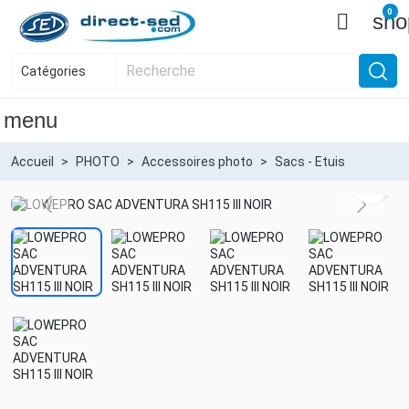
0

sho
menu
Accueil
PHOTO
Accessoires photo
Sacs - Etuis
sear
Previous
Next