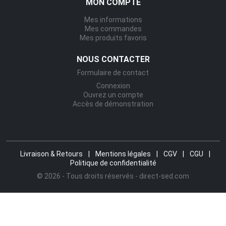
MON COMPTE
Mes informations
Mes commandes
Mes produits favoris
NOUS CONTACTER
Formulaire de contact
Connexion
Ouvrez un compte
Accès de démonstration
Livraison & Retours
|
Mentions légales
|
CGV
|
CGU
|
Politique de confidentialité
© 2026 - Tous droits réservés - direct-sed.com