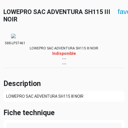
fav
LOWEPRO SAC ADVENTURA SH115 III
NOIR
588-LP37461
LOWEPRO SAC ADVENTURA SH115 III NOIR
Indisponible
---
---
Description
LOWEPRO SAC ADVENTURA SH115 III NOIR
Fiche technique