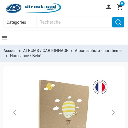
0

shopping_cart
menu
Accueil
ALBUMS / CARTONNAGE
Albums photo - par thème
Naissance / Bébé
Previous
Next