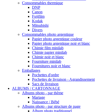
Consommables thermique
DNP
Canon
Fujifilm
Kodak
Mitsubishi
Divers
Consommables photo argentique
Papier photo argentique couleur
Papier photo argentique noir et blanc
Chimie film minilab
Chimie papier minilab
Chimie noir et blanc
Fourniture minilab
Fournitures noir et blanc
Emballages
Pochettes d'ordre
Pochettes de livraison - Agrandissement
Sacs de livraison
ALBUMS / CARTONNAGE
Albums photo - par thème
Mariage
Naissance / Bébé
Albums photo - par structure de page
Album photo traditionnel