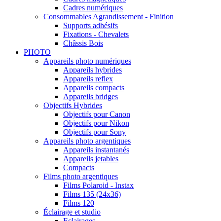
Cadres numériques
Consommables Agrandissement - Finition
Supports adhésifs
Fixations - Chevalets
Châssis Bois
PHOTO
Appareils photo numériques
Appareils hybrides
Appareils reflex
Appareils compacts
Appareils bridges
Objectifs Hybrides
Objectifs pour Canon
Objectifs pour Nikon
Objectifs pour Sony
Appareils photo argentiques
Appareils instantanés
Appareils jetables
Compacts
Films photo argentiques
Films Polaroid - Instax
Films 135 (24x36)
Films 120
Éclairage et studio
Eclairages