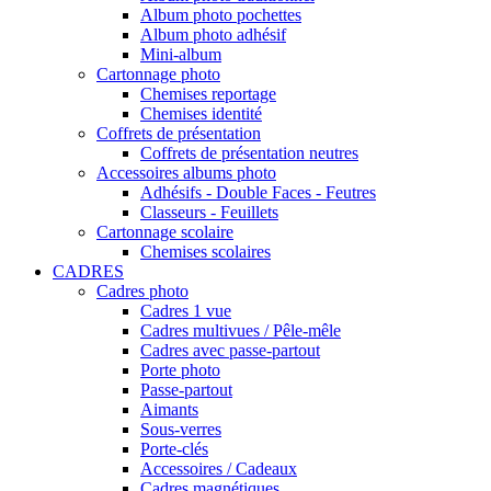
Album photo pochettes
Album photo adhésif
Mini-album
Cartonnage photo
Chemises reportage
Chemises identité
Coffrets de présentation
Coffrets de présentation neutres
Accessoires albums photo
Adhésifs - Double Faces - Feutres
Classeurs - Feuillets
Cartonnage scolaire
Chemises scolaires
CADRES
Cadres photo
Cadres 1 vue
Cadres multivues / Pêle-mêle
Cadres avec passe-partout
Porte photo
Passe-partout
Aimants
Sous-verres
Porte-clés
Accessoires / Cadeaux
Cadres magnétiques