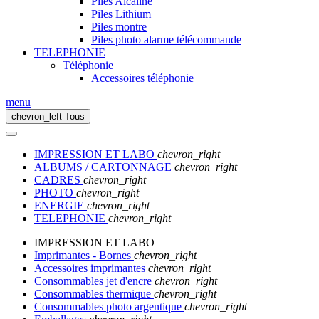
Piles Alcaline
Piles Lithium
Piles montre
Piles photo alarme télécommande
TELEPHONIE
Téléphonie
Accessoires téléphonie
menu
chevron_left
Tous
IMPRESSION ET LABO
chevron_right
ALBUMS / CARTONNAGE
chevron_right
CADRES
chevron_right
PHOTO
chevron_right
ENERGIE
chevron_right
TELEPHONIE
chevron_right
IMPRESSION ET LABO
Imprimantes - Bornes
chevron_right
Accessoires imprimantes
chevron_right
Consommables jet d'encre
chevron_right
Consommables thermique
chevron_right
Consommables photo argentique
chevron_right