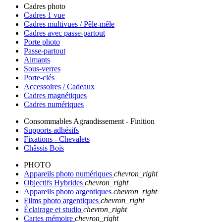
Cadres photo
Cadres 1 vue
Cadres multivues / Pêle-mêle
Cadres avec passe-partout
Porte photo
Passe-partout
Aimants
Sous-verres
Porte-clés
Accessoires / Cadeaux
Cadres magnétiques
Cadres numériques
Consommables Agrandissement - Finition
Supports adhésifs
Fixations - Chevalets
Châssis Bois
PHOTO
Appareils photo numériques
chevron_right
Objectifs Hybrides
chevron_right
Appareils photo argentiques
chevron_right
Films photo argentiques
chevron_right
Éclairage et studio
chevron_right
Cartes mémoire
chevron_right