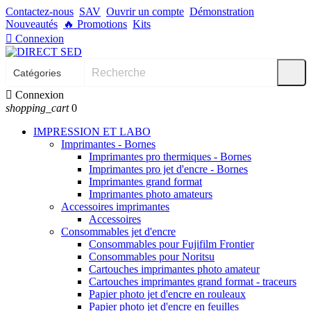
Contactez-nous
SAV
Ouvrir un compte
Démonstration
Nouveautés
🔥
Promotions
Kits

Connexion

Connexion
shopping_cart
0
IMPRESSION ET LABO
Imprimantes - Bornes
Imprimantes pro thermiques - Bornes
Imprimantes pro jet d'encre - Bornes
Imprimantes grand format
Imprimantes photo amateurs
Accessoires imprimantes
Accessoires
Consommables jet d'encre
Consommables pour Fujifilm Frontier
Consommables pour Noritsu
Cartouches imprimantes photo amateur
Cartouches imprimantes grand format - traceurs
Papier photo jet d'encre en rouleaux
Papier photo jet d'encre en feuilles