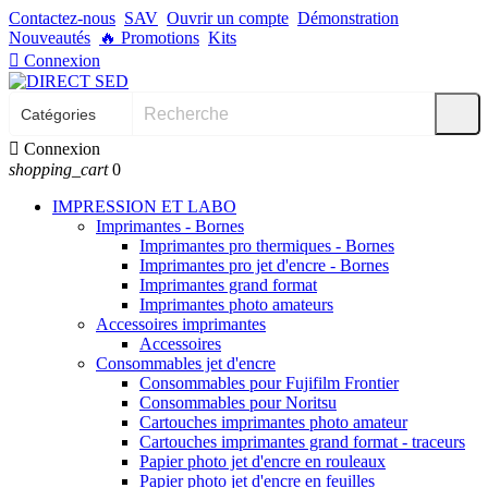
Contactez-nous
SAV
Ouvrir un compte
Démonstration
Nouveautés
🔥
Promotions
Kits

Connexion

Connexion
shopping_cart
0
IMPRESSION ET LABO
Imprimantes - Bornes
Imprimantes pro thermiques - Bornes
Imprimantes pro jet d'encre - Bornes
Imprimantes grand format
Imprimantes photo amateurs
Accessoires imprimantes
Accessoires
Consommables jet d'encre
Consommables pour Fujifilm Frontier
Consommables pour Noritsu
Cartouches imprimantes photo amateur
Cartouches imprimantes grand format - traceurs
Papier photo jet d'encre en rouleaux
Papier photo jet d'encre en feuilles