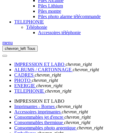
Piles Alcaline
Piles Lithium
Piles montre
Piles photo alarme télécommande
TELEPHONIE
Téléphonie
Accessoires téléphonie
menu
chevron_left
Tous
IMPRESSION ET LABO
chevron_right
ALBUMS / CARTONNAGE
chevron_right
CADRES
chevron_right
PHOTO
chevron_right
ENERGIE
chevron_right
TELEPHONIE
chevron_right
IMPRESSION ET LABO
Imprimantes - Bornes
chevron_right
Accessoires imprimantes
chevron_right
Consommables jet d'encre
chevron_right
Consommables thermique
chevron_right
Consommables photo argentique
chevron_right