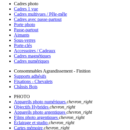
Cadres photo
Cadres 1 vue
Cadres multivues / Pêle-mêle
Cadres avec passe-partout
Porte photo
Passe-partout
Aimants
Sous-verres
Porte-clés
Accessoires / Cadeaux
Cadres magnétiques
Cadres numériques
Consommables Agrandissement - Finition
Supports adhésifs
Fixations - Chevalets
Châssis Bois
PHOTO
Appareils photo numériques
chevron_right
Objectifs Hybrides
chevron_right
Appareils photo argentiques
chevron_right
Films photo argentiques
chevron_right
Éclairage et studio
chevron_right
Cartes mémoire
chevron_right