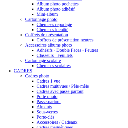
Album photo pochettes
Album photo adhésif
Mini-album
Cartonnage photo
Chemises reportage
Chemises identité
Coffrets de présentation
Coffrets de présentation neutres
Accessoires albums photo
Adhésifs - Double Faces - Feutres
Classeurs - Feuillets
Cartonnage scolaire
Chemises scolaires
CADRES
Cadres photo
Cadres 1 vue
Cadres multivues / Pêle-mêle
Cadres avec passe-partout
Porte photo
Passe-partout
Aimants
Sous-verres
Porte-clés
Accessoires / Cadeaux
Cadres magnétiques