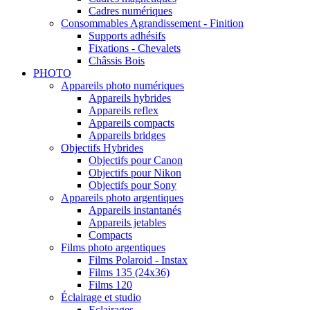
Cadres numériques
Consommables Agrandissement - Finition
Supports adhésifs
Fixations - Chevalets
Châssis Bois
PHOTO
Appareils photo numériques
Appareils hybrides
Appareils reflex
Appareils compacts
Appareils bridges
Objectifs Hybrides
Objectifs pour Canon
Objectifs pour Nikon
Objectifs pour Sony
Appareils photo argentiques
Appareils instantanés
Appareils jetables
Compacts
Films photo argentiques
Films Polaroid - Instax
Films 135 (24x36)
Films 120
Éclairage et studio
Eclairages