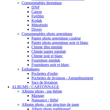
Consommables thermique
DNP
Canon
Fujifilm
Kodak
Mitsubishi
Divers
Consommables photo argentique
Papier photo argentique couleur
Papier photo argentique noir et blanc
Chimie film minilab
Chimie papier minilab
Chimie noir et blanc
Fourniture minilab
Fournitures noir et blanc
Emballages
Pochettes d'ordre
Pochettes de livraison - Agrandissement
Sacs de livraison
ALBUMS / CARTONNAGE
Albums photo - par thème
Mariage
Naissance / Bébé
Albums photo - par structure de page
Album photo traditionnel