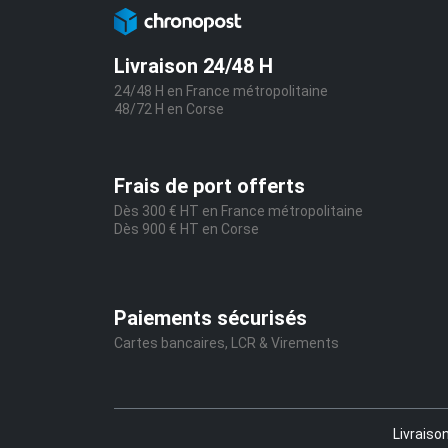
Livraison 24/48 H
24/48 H en France métropolitaine
48/72 H en Corse
Frais de port offerts
Dès 300 € HT en France métropolitaine
Dès 900 € HT en Corse
Paiements sécurisés
Cartes bancaires, LCR & Virements
Livraiso