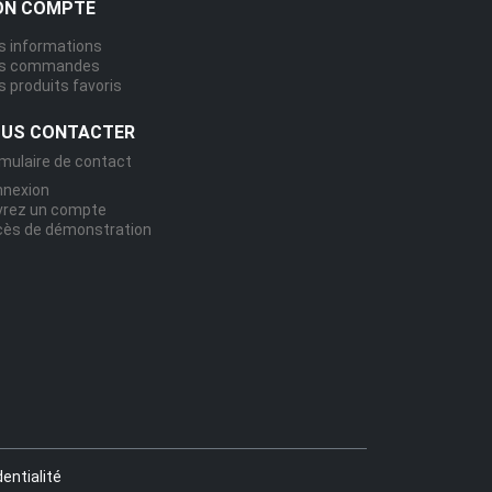
N COMPTE
 informations
s commandes
 produits favoris
US CONTACTER
mulaire de contact
nnexion
vrez un compte
ès de démonstration
dentialité