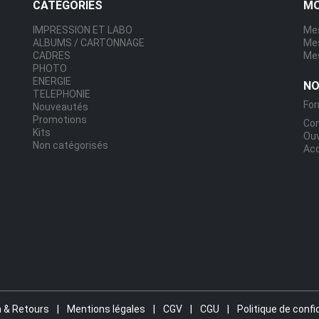
CATÉGORIES
MO
IMPRESSION ET LABO
Mes
ALBUMS / CARTONNAGE
Me
CADRES
Mes
PHOTO
ENERGIE
NO
TELEPHONIE
For
Nouveautés
Promotions
Co
Kits
Ou
Non catégorisés
Acc
n & Retours
|
Mentions légales
|
CGV
|
CGU
|
Politique de confi