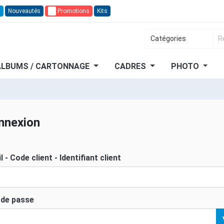
n
Nouveautés
🔥
Promotions
Kits
ALBUMS / CARTONNAGE
CADRES
PHOTO
nnexion
l - Code client - Identifiant client
de passe